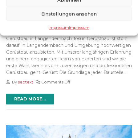
Gerüstbau in
07
Einstellungen ansehen
Langendernbach
Feb.
Impressum
Impressum
Wir sind Tosun Gerüstbau – Ihr Experte für erstklassigen
Gerüstbau in Langendernbach Tosun Gerüstbau ist stolz
darauf, in Langendernbach und Umgebung hochwertigen
Gerüstbau anzubieten. Mit unserer langjährigen Erfahrung
und einem engagierten Team von Experten sind wir die
erste Wahl, wenn es um zuverlässigen und professionellen
Gerüstbau geht. Gerüst: Die Grundlage jeder Baustelle...
By
seotext
Comments Off
READ MORE...