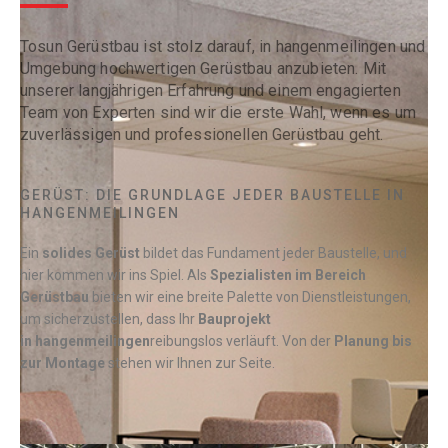
Tosun Gerüstbau ist stolz darauf, in hangenmeilingen und
Umgebung hochwertigen Gerüstbau anzubieten. Mit
unserer langjährigen Erfahrung und einem engagierten
Team von Experten sind wir die erste Wahl, wenn es um
zuverlässigen und professionellen Gerüstbau geht.
GERÜST: DIE GRUNDLAGE JEDER BAUSTELLE IN
HANGENMEILINGEN
Ein
solides Gerüst
bildet das Fundament jeder Baustelle, und
hier kommen wir ins Spiel. Als
Spezialisten im Bereich
Gerüstbau
bieten wir eine breite Palette von Dienstleistungen,
um sicherzustellen, dass Ihr
Bauprojekt
in
hangenmeilingen
reibungslos verläuft. Von der
Planung bis
zur Montage
stehen wir Ihnen zur Seite.