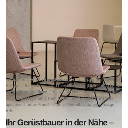
Transparenz bei den
Gerüstbaukosten
ist uns ein wichtiges
Anliegen. Unsere Preise sind fair kalkuliert und beinhalten
keine
versteckten Gebühren.
Erhalten Sie klare Kostenvoranschläge,
um Ihr Budget genau planen zu können. Wir bieten Ihnen ein
ausgezeichnetes Preis-Leistungs-Verhältnis für erstklassige
Arbeit.
Ihr Gerüstbauer in der Nähe –