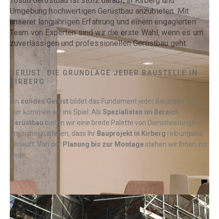
Tosun Gerüstbau ist stolz darauf, in Kirberg und
Umgebung hochwertigen Gerüstbau anzubieten. Mit
unserer langjährigen Erfahrung und einem engagierten
Team von Experten sind wir die erste Wahl, wenn es um
zuverlässigen und professionellen Gerüstbau geht.
GERÜST: DIE GRUNDLAGE JEDER BAUSTELLE IN
KIRBERG
Ein
solides Gerüst
bildet das Fundament jeder Baustelle, und
hier kommen wir ins Spiel. Als
Spezialisten im Bereich
Gerüstbau
bieten wir eine breite Palette von Dienstleistungen,
um sicherzustellen, dass Ihr
Bauprojekt in
Kirberg
reibungslos
verläuft. Von der
Planung bis zur Montage
stehen wir Ihnen zur
Seite.