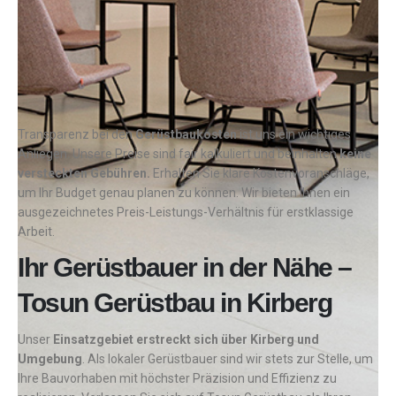
Transparenz bei den
Gerüstbaukosten
ist uns ein wichtiges
Anliegen. Unsere Preise sind fair kalkuliert und beinhalten
keine
versteckten Gebühren.
Erhalten Sie klare Kostenvoranschläge,
um Ihr Budget genau planen zu können. Wir bieten Ihnen ein
ausgezeichnetes Preis-Leistungs-Verhältnis für erstklassige
Arbeit.
Ihr Gerüstbauer in der Nähe –
Tosun Gerüstbau in Kirberg
Unser
Einsatzgebiet erstreckt sich über Kirberg und
Umgebung
. Als lokaler Gerüstbauer sind wir stets zur Stelle, um
Ihre Bauvorhaben mit höchster Präzision und Effizienz zu