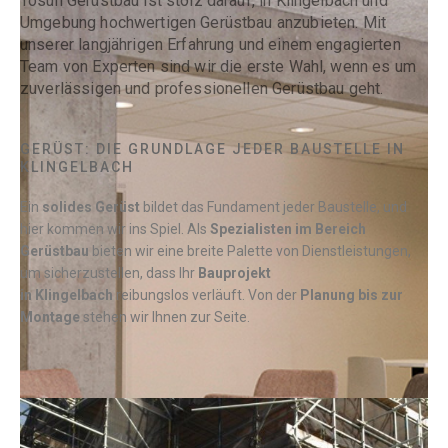
Tosun Gerüstbau ist stolz darauf, in Klingelbach und
Umgebung hochwertigen Gerüstbau anzubieten. Mit
unserer langjährigen Erfahrung und einem engagierten
Team von Experten sind wir die erste Wahl, wenn es um
zuverlässigen und professionellen Gerüstbau geht.
GERÜST: DIE GRUNDLAGE JEDER BAUSTELLE IN
KLINGELBACH
Ein
solides Gerüst
bildet das Fundament jeder Baustelle, und
hier kommen wir ins Spiel. Als
Spezialisten im Bereich
Gerüstbau
bieten wir eine breite Palette von Dienstleistungen,
um sicherzustellen, dass Ihr
Bauprojekt
in
Klingelbach
reibungslos verläuft. Von der
Planung bis zur
Montage
stehen wir Ihnen zur Seite.