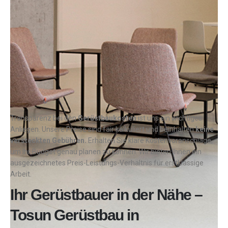
Transparenz bei den
Gerüstbaukosten
ist uns ein wichtiges
Anliegen. Unsere Preise sind fair kalkuliert und beinhalten
keine
versteckten Gebühren.
Erhalten Sie klare Kostenvoranschläge,
um Ihr Budget genau planen zu können. Wir bieten Ihnen ein
ausgezeichnetes Preis-Leistungs-Verhältnis für erstklassige
Arbeit.
Ihr Gerüstbauer in der Nähe –
Tosun Gerüstbau in