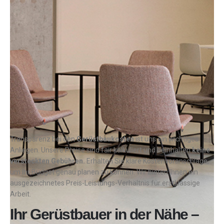
Transparenz bei den
Gerüstbaukosten
ist uns ein wichtiges
Anliegen. Unsere Preise sind fair kalkuliert und beinhalten
keine
versteckten Gebühren.
Erhalten Sie klare Kostenvoranschläge,
um Ihr Budget genau planen zu können. Wir bieten Ihnen ein
ausgezeichnetes Preis-Leistungs-Verhältnis für erstklassige
Arbeit.
Ihr Gerüstbauer in der Nähe –