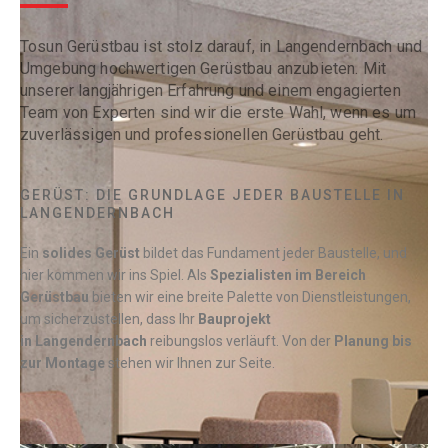
Tosun Gerüstbau ist stolz darauf, in Langendernbach und
Umgebung hochwertigen Gerüstbau anzubieten. Mit
unserer langjährigen Erfahrung und einem engagierten
Team von Experten sind wir die erste Wahl, wenn es um
zuverlässigen und professionellen Gerüstbau geht.
GERÜST: DIE GRUNDLAGE JEDER BAUSTELLE IN
LANGENDERNBACH
Ein
solides Gerüst
bildet das Fundament jeder Baustelle, und
hier kommen wir ins Spiel. Als
Spezialisten im Bereich
Gerüstbau
bieten wir eine breite Palette von Dienstleistungen,
um sicherzustellen, dass Ihr
Bauprojekt
in
Langendernbach
reibungslos verläuft. Von der
Planung bis
zur Montage
stehen wir Ihnen zur Seite.