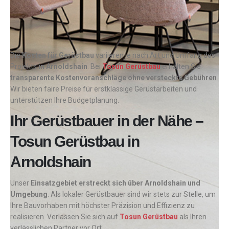
Die
Kosten für Gerüstbau
variieren je nach Art und Umfang des
Projekts
in Arnoldshain
. Bei
Tosun Gerüstbau
erhalten Sie
transparente Kostenvoranschläge ohne versteckte Gebühren
.
Wir bieten faire Preise für erstklassige Gerüstarbeiten und
unterstützen Ihre Budgetplanung.
Ihr Gerüstbauer in der Nähe –
Tosun Gerüstbau in
Arnoldshain
Unser
Einsatzgebiet erstreckt sich über Arnoldshain und
Umgebung
. Als lokaler Gerüstbauer sind wir stets zur Stelle, um
Ihre Bauvorhaben mit höchster Präzision und Effizienz zu
realisieren. Verlassen Sie sich auf
Tosun Gerüstbau
als Ihren
verlässlichen Partner vor Ort.