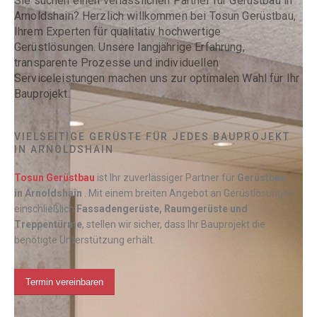
Sie suchen einen verlässlichen Partner für Gerüstbau in
Arnoldshain? Herzlich willkommen bei Tosun Gerüstbau,
Ihrem Experten für qualitativ hochwertige
Gerüstlösungen. Unsere langjährige Erfahrung,
transparente Prozesse und individuellen
Serviceleistungen machen uns zur optimalen Wahl für Ihr
Bauprojekt.
VIELSEITIGE GERÜSTE FÜR JEDES BAUPROJEKT
IN ARNOLDSHAIN
Tosun Gerüstbau
ist Ihr zuverlässiger Partner für
Gerüstbau
in
Arnoldshain
. Mit einem breiten Angebot an Gerüstlösungen,
einschließlich
Fassadengerüste, Raumgerüste und
Treppentürme
, stellen wir sicher, dass Ihr Bauprojekt die
benötigte Unterstützung erhält.
Termin vereinbaren