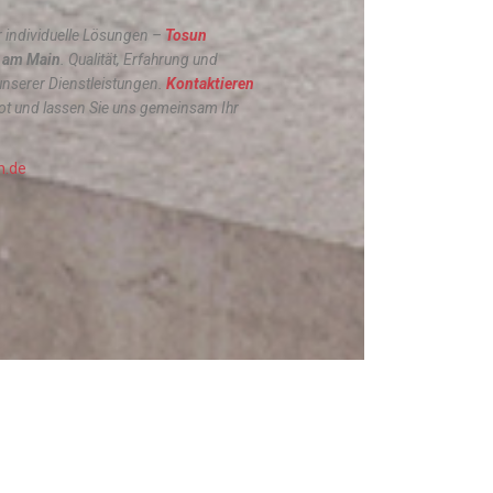
 individuelle Lösungen –
Tosun
t am Main
. Qualität, Erfahrung und
 unserer Dienstleistungen.
Kontaktieren
ot und lassen Sie uns gemeinsam Ihr
n.de