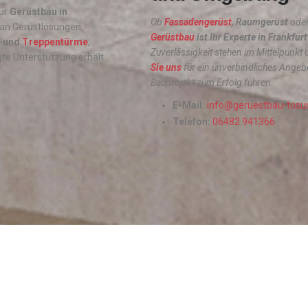
für
Gerüstbau in
Ob
Fassadengerüst
, Raumgerüst
oder
 an Gerüstlösungen,
Gerüstbau
ist Ihr Experte in Frankfur
e und
Treppentürme
,
Zuverlässigkeit stehen im Mittelpunkt
igte Unterstützung erhält.
Sie uns
für ein unverbindliches Angeb
Bauprojekt zum Erfolg führen.
E-Mail:
info@geruestbau-tosu
Telefon:
06482 941366