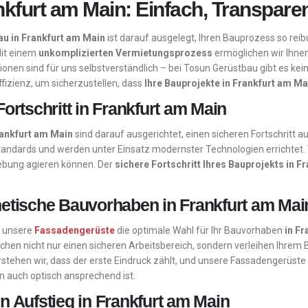
kfurt am Main: Einfach, Transparent
au in Frankfurt am Main
ist darauf ausgelegt, Ihren Bauprozess so reib
 Mit einem
unkomplizierten Vermietungsprozess
ermöglichen wir Ihne
ionen sind für uns selbstverständlich – bei Tosun Gerüstbau gibt es kei
Effizienz, um sicherzustellen, dass
Ihre Bauprojekte in Frankfurt am Ma
ortschritt in Frankfurt am Main
rankfurt am Main
sind darauf ausgerichtet, einen sicheren Fortschritt a
standards und werden unter Einsatz modernster Technologien errichtet. 
ebung agieren können. Der
sichere Fortschritt Ihres Bauprojekts in 
hetische Bauvorhaben in Frankfurt am Mai
d unsere
Fassadengerüste
die optimale Wahl für Ihr Bauvorhaben
in F
hen nicht nur einen sicheren Arbeitsbereich, sondern verleihen Ihrem 
stehen wir, dass der erste Eindruck zählt, und unsere Fassadengerüste
rn auch optisch ansprechend ist.
n Aufstieg in Frankfurt am Main