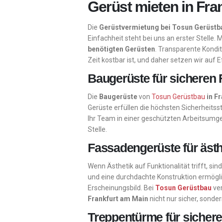
Gerüst mieten in Fran
Die
Gerüstvermietung bei Tosun Gerüstb
Einfachheit steht bei uns an erster Stelle.
benötigten Gerüsten
. Transparente Kondit
Zeit kostbar ist, und daher setzen wir auf 
Baugerüste für sicheren F
Die
Baugerüste
von
Tosun Gerüstbau
in F
Gerüste erfüllen die höchsten Sicherheits
Ihr Team in einer geschützten Arbeitsumg
Stelle.
Fassadengerüste für äst
Wenn Ästhetik auf Funktionalität trifft, sin
und eine durchdachte Konstruktion ermöglic
Erscheinungsbild. Bei
Tosun Gerüstbau
ver
Frankfurt am Main
nicht nur sicher, sonde
Treppentürme für sichere