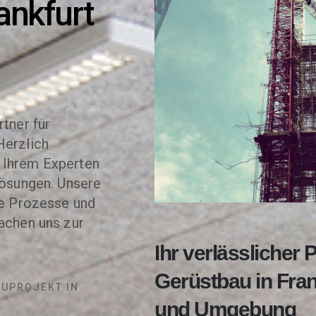
ankfurt
rtner für
Herzlich
 Ihrem Experten
lösungen. Unsere
te Prozesse und
machen uns zur
.
Ihr verlässlicher P
Gerüstbau in Fra
AUPROJEKT IN
und Umgebung