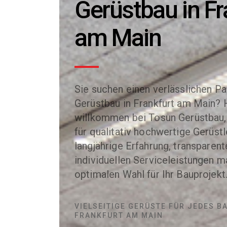
Gerüstbau in Fr
am Main
Sie suchen einen verlässlichen Pa
Gerüstbau in Frankfurt am Main? 
willkommen bei Tosun Gerüstbau,
für qualitativ hochwertige Gerüst
langjährige Erfahrung, transparen
individuellen Serviceleistungen 
optimalen Wahl für Ihr Bauprojekt
VIELSEITIGE GERÜSTE FÜR JEDES B
FRANKFURT AM MAIN