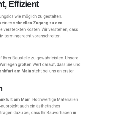
, Effizient
ungslos wie möglich zu gestalten.
n einen
schnellen Zugang zu den
ne versteckten Kosten. Wir verstehen, dass
in
termingerecht voranschreiten.
uf Ihrer Baustelle zu gewährleisten. Unsere
Wir legen großen Wert darauf, dass Sie und
Frankfurt am Main
steht bei uns an erster
n
rankfurt am Main
. Hochwertige Materialien
Bauprojekt auch ein ästhetisches
 tragen dazu bei, dass Ihr Bauvorhaben
in