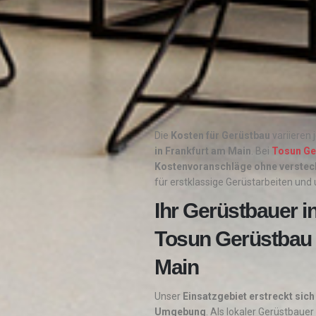
Die
Kosten für Gerüstbau
variieren 
in Frankfurt am Main
. Bei
Tosun Ge
Kostenvoranschläge ohne verstec
für erstklassige Gerüstarbeiten und
Ihr Gerüstbauer i
Tosun Gerüstbau 
Main
Unser
Einsatzgebiet erstreckt sic
Umgebung
. Als lokaler Gerüstbauer 