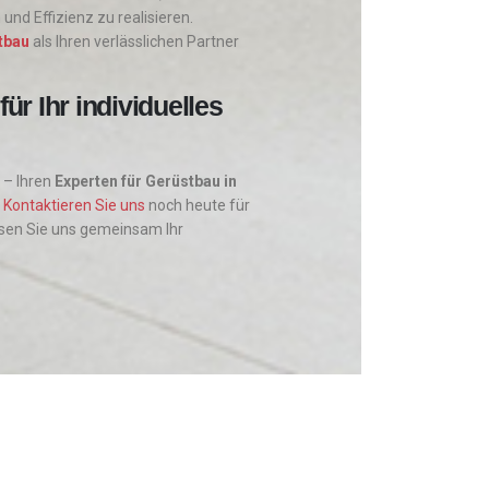
nd Effizienz zu realisieren.
tbau
als Ihren verlässlichen Partner
ür Ihr individuelles
– Ihren
Experten für Gerüstbau in
.
Kontaktieren Sie uns
noch heute für
ssen Sie uns gemeinsam Ihr