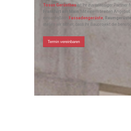
Tosun Gerüstbau
ist Ihr zuverlässiger Partner 
Frankfurt am Main
. Mit einem breiten Angebot
einschließlich
Fassadengerüste
, Raumgerüst
stellen wir sicher, dass Ihr Bauprojekt die benöt
Termin vereinbaren