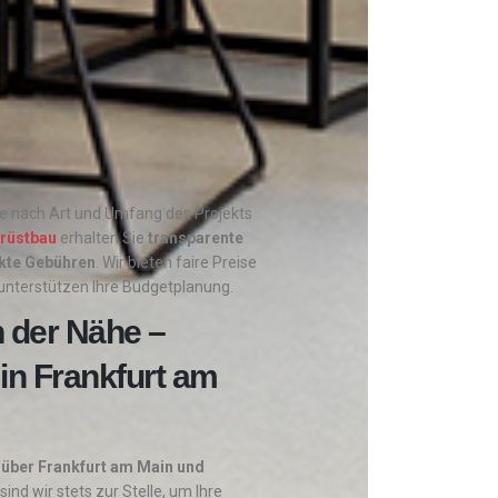
je nach Art und Umfang des Projekts
rüstbau
erhalten Sie
transparente
kte Gebühren
. Wir bieten faire Preise
 unterstützen Ihre Budgetplanung.
n der Nähe –
in Frankfurt am
h über Frankfurt am Main und
sind wir stets zur Stelle, um Ihre