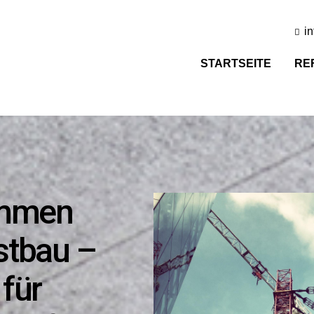
i
STARTSEITE
RE
ommen
stbau –
für