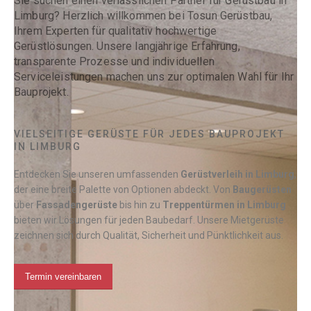
Sie suchen einen verlässlichen Partner für Gerüstbau in
Limburg? Herzlich willkommen bei Tosun Gerüstbau,
Ihrem Experten für qualitativ hochwertige
Gerüstlösungen. Unsere langjährige Erfahrung,
transparente Prozesse und individuellen
Serviceleistungen machen uns zur optimalen Wahl für Ihr
Bauprojekt.
VIELSEITIGE GERÜSTE FÜR JEDES BAUPROJEKT
IN LIMBURG
Entdecken Sie unseren umfassenden
Gerüstverleih
in Limburg
,
der eine breite Palette von Optionen abdeckt. Von
Baugerüsten
über
Fassadengerüste
bis hin zu
Treppentürmen in Limburg
bieten wir Lösungen für jeden Baubedarf. Unsere Mietgerüste
zeichnen sich durch Qualität, Sicherheit und Pünktlichkeit aus.
Termin vereinbaren