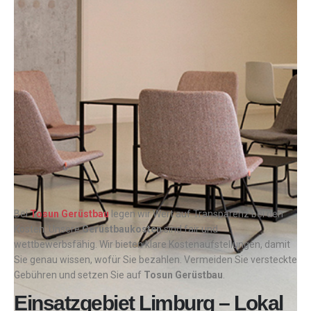
Bei
Tosun Gerüstbau
legen wir Wert auf Transparenz bei den
Kosten. Unsere
Gerüstbaukosten
sind fair und
wettbewerbsfähig. Wir bieten klare Kostenaufstellungen, damit
Sie genau wissen, wofür Sie bezahlen. Vermeiden Sie versteckte
Gebühren und setzen Sie auf
Tosun Gerüstbau
.
Einsatzgebiet Limburg – Lokal