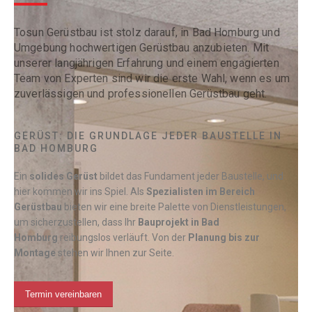
Tosun Gerüstbau ist stolz darauf, in Bad Homburg und
Umgebung hochwertigen Gerüstbau anzubieten. Mit
unserer langjährigen Erfahrung und einem engagierten
Team von Experten sind wir die erste Wahl, wenn es um
zuverlässigen und professionellen Gerüstbau geht.
GERÜST: DIE GRUNDLAGE JEDER BAUSTELLE IN
BAD HOMBURG
Ein
solides Gerüst
bildet das Fundament jeder Baustelle, und
hier kommen wir ins Spiel. Als
Spezialisten im Bereich
Gerüstbau
bieten wir eine breite Palette von Dienstleistungen,
um sicherzustellen, dass Ihr
Bauprojekt in Bad
Homburg
reibungslos verläuft. Von der
Planung bis zur
Montage
stehen wir Ihnen zur Seite.
Termin vereinbaren