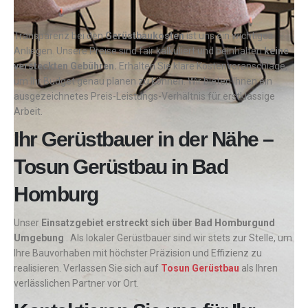
Transparenz bei den
Gerüstbaukosten
ist uns ein wichtiges
Anliegen. Unsere Preise sind fair kalkuliert und beinhalten
keine
versteckten Gebühren.
Erhalten Sie klare Kostenvoranschläge,
um Ihr Budget genau planen zu können. Wir bieten Ihnen ein
ausgezeichnetes Preis-Leistungs-Verhältnis für erstklassige
Arbeit.
Ihr Gerüstbauer in der Nähe –
Tosun Gerüstbau in Bad
Homburg
Unser
Einsatzgebiet erstreckt sich über Bad Homburgund
Umgebung
. Als lokaler Gerüstbauer sind wir stets zur Stelle, um
Ihre Bauvorhaben mit höchster Präzision und Effizienz zu
realisieren. Verlassen Sie sich auf
Tosun Gerüstbau
als Ihren
verlässlichen Partner vor Ort.