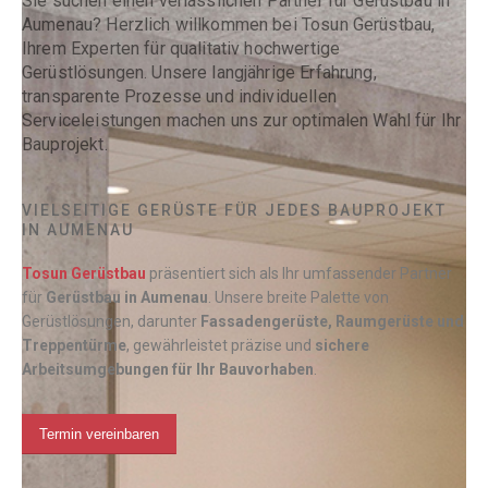
Sie suchen einen verlässlichen Partner für Gerüstbau in
Aumenau? Herzlich willkommen bei Tosun Gerüstbau,
Ihrem Experten für qualitativ hochwertige
Gerüstlösungen. Unsere langjährige Erfahrung,
transparente Prozesse und individuellen
Serviceleistungen machen uns zur optimalen Wahl für Ihr
Bauprojekt.
VIELSEITIGE GERÜSTE FÜR JEDES BAUPROJEKT
IN AUMENAU
Tosun Gerüstbau
präsentiert sich als Ihr umfassender Partner
für
Gerüstbau in
Aumenau
. Unsere breite Palette von
Gerüstlösungen, darunter
Fassadengerüste, Raumgerüste und
Treppentürme
, gewährleistet präzise und
sichere
Arbeitsumgebungen für Ihr Bauvorhaben
.
Termin vereinbaren