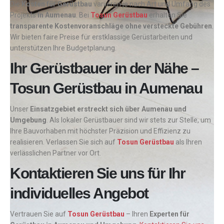
Die
Kosten für Gerüstbau
variieren je nach Art und Umfang des
Projekts
in Aumenau
. Bei
Tosun Gerüstbau
erhalten Sie
transparente Kostenvoranschläge ohne versteckte Gebühren
.
Wir bieten faire Preise für erstklassige Gerüstarbeiten und
unterstützen Ihre Budgetplanung.
Ihr Gerüstbauer in der Nähe –
Tosun Gerüstbau in Aumenau
Unser
Einsatzgebiet erstreckt sich über Aumenau und
Umgebung
. Als lokaler Gerüstbauer sind wir stets zur Stelle, um
Ihre Bauvorhaben mit höchster Präzision und Effizienz zu
realisieren. Verlassen Sie sich auf
Tosun Gerüstbau
als Ihren
verlässlichen Partner vor Ort.
Kontaktieren Sie uns für Ihr
individuelles Angebot
Vertrauen Sie auf
Tosun Gerüstbau
– Ihren
Experten für