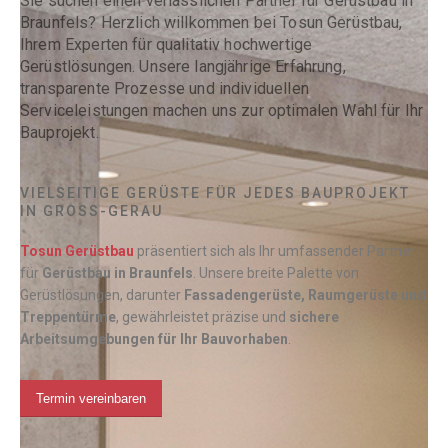
Sie suchen einen verlässlichen Partner für Gerüstbau in
Braunfels? Herzlich willkommen bei Tosun Gerüstbau,
Ihrem Experten für qualitativ hochwertige
Gerüstlösungen. Unsere langjährige Erfahrung,
transparente Prozesse und individuellen
Serviceleistungen machen uns zur optimalen Wahl für Ihr
Bauprojekt.
VIELSEITIGE GERÜSTE FÜR JEDES BAUPROJEKT
IN GROSS-GERAU
Tosun Gerüstbau
präsentiert sich als Ihr umfassender Partner
für
Gerüstbau in
Braunfels
. Unsere breite Palette von
Gerüstlösungen, darunter
Fassadengerüste, Raumgerüste und
Treppentürme
, gewährleistet präzise und
sichere
Arbeitsumgebungen für Ihr Bauvorhaben
.
Termin vereinbaren