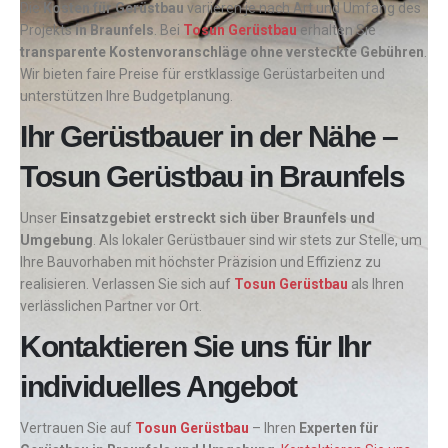
Die
Kosten für Gerüstbau
variieren je nach Art und Umfang des
Projekts
in Braunfels
. Bei
Tosun Gerüstbau
erhalten Sie
transparente Kostenvoranschläge ohne versteckte Gebühren
.
Wir bieten faire Preise für erstklassige Gerüstarbeiten und
unterstützen Ihre Budgetplanung.
Ihr Gerüstbauer in der Nähe –
Tosun Gerüstbau in Braunfels
Unser
Einsatzgebiet erstreckt sich über Braunfels und
Umgebung
. Als lokaler Gerüstbauer sind wir stets zur Stelle, um
Ihre Bauvorhaben mit höchster Präzision und Effizienz zu
realisieren. Verlassen Sie sich auf
Tosun Gerüstbau
als Ihren
verlässlichen Partner vor Ort.
Kontaktieren Sie uns für Ihr
individuelles Angebot
Vertrauen Sie auf
Tosun Gerüstbau
– Ihren
Experten für