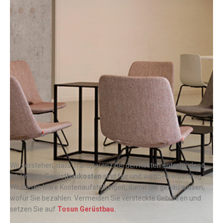
Wir verstehen, dass Transparenz bei den Kosten entscheidend
ist. Unsere
Gerüstbaukosten
sind fair und wettbewerbsfähig.
Wir bieten klare Kostenaufstellungen, damit Sie genau wissen,
wofür Sie bezahlen. Vermeiden Sie versteckte Gebühren und
setzen Sie auf
Tosun Gerüstbau.