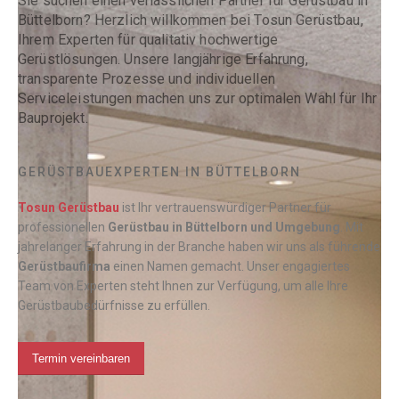
Sie suchen einen verlässlichen Partner für Gerüstbau in
Büttelborn? Herzlich willkommen bei Tosun Gerüstbau,
Ihrem Experten für qualitativ hochwertige
Gerüstlösungen. Unsere langjährige Erfahrung,
transparente Prozesse und individuellen
Serviceleistungen machen uns zur optimalen Wahl für Ihr
Bauprojekt.
GERÜSTBAUEXPERTEN IN BÜTTELBORN
Tosun Gerüstbau
ist Ihr vertrauenswürdiger Partner für
professionellen
Gerüstbau
in Büttelborn und Umgebung
. Mit
jahrelanger Erfahrung in der Branche haben wir uns als führende
Gerüstbaufirma
einen Namen gemacht. Unser engagiertes
Team von Experten steht Ihnen zur Verfügung, um alle Ihre
Gerüstbaubedürfnisse zu erfüllen.
Termin vereinbaren