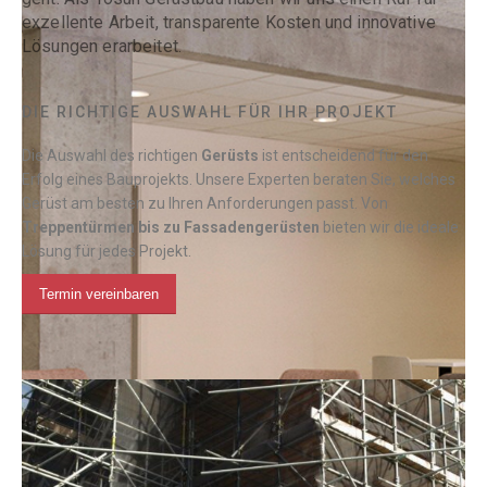
exzellente Arbeit, transparente Kosten und innovative
Lösungen erarbeitet.
DIE RICHTIGE AUSWAHL FÜR IHR PROJEKT
Die Auswahl des richtigen
Gerüsts
ist entscheidend für den
Erfolg eines Bauprojekts. Unsere Experten beraten Sie, welches
Gerüst am besten zu Ihren Anforderungen passt. Von
Treppentürmen bis zu Fassadengerüsten
bieten wir die ideale
Lösung für jedes Projekt.
Termin vereinbaren