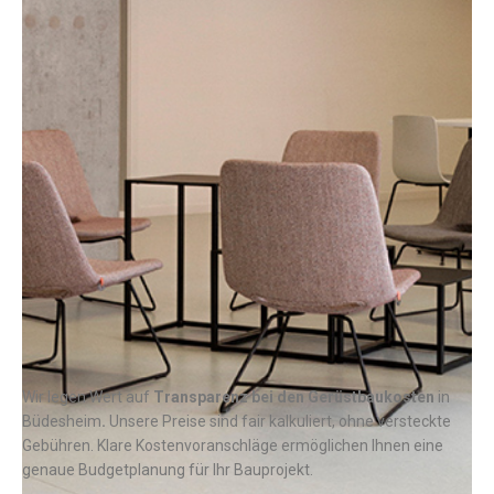
Wir legen Wert auf
Transparenz bei den Gerüstbaukosten
in
Büdesheim
.
Unsere Preise sind fair kalkuliert, ohne versteckte
Gebühren. Klare Kostenvoranschläge ermöglichen Ihnen eine
genaue Budgetplanung für Ihr Bauprojekt.