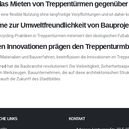
et das Mieten von Treppentürmen gegenübe
ne flexible Nutzung ohne langfristige Verpflichtungen und ist daher ko
me zur Umweltfreundlichkeit von Bauproje
Recycling-Praktiken in Treppentürmen minimiert den ökologischen Fußa
en Innovationen prägen den Treppenturm
e Materialien und Bauverfahren, beeinflussen die Innovationen im Trep
irod
hat die Baubranche revolutioniert. Die Vielseitigkeit, Sicherheitsas
 Werkzeugen. Bauunternehmen, die auf diese architektonischen Struktu
auch die Zukunft des Stadtbildes.
CHE LINKS
KONTAKT