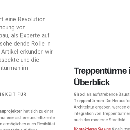
rt eine Revolution
ndung von
au, als Experte auf
tscheidende Rolle in
 Artikel erkunden wir
saspekte und die
ntürmen im
Treppentürme i
.
Überblick
IGKEIT FÜR
Girod
, als aufstrebende Baus
Treppentürmen
. Die Herausfo
Architektur ergeben, werden d
auprojekten
hat sich zu einer
Integration von Treppentürmen 
nur eine sichere und effiziente
auch das moderne Stadtbild.
 ermöglichen auch Flexibilität
Kontaktieren Sie uns
für ein un