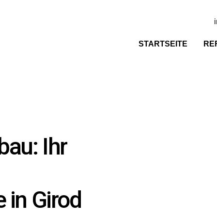
STARTSEITE
RE
au: Ihr
 in Girod