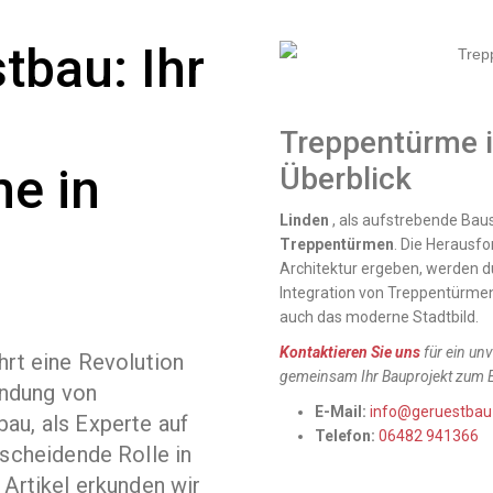
tbau: Ihr
Treppentürme i
e in
Überblick
Linden
, als aufstrebende Bau
Treppentürmen
. Die Herausfo
Architektur ergeben, werden d
Integration von Treppentürmen 
auch das moderne Stadtbild.
Kontaktieren Sie uns
für ein un
hrt eine Revolution
gemeinsam Ihr Bauprojekt zum E
ndung von
E-Mail:
info@geruestbau
au, als Experte auf
Telefon:
06482 941366
tscheidende Rolle in
 Artikel erkunden wir