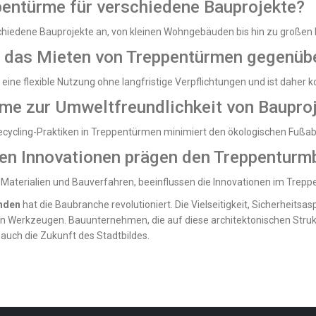
ppentürme für verschiedene Bauprojekte?
chiedene Bauprojekte an, von kleinen Wohngebäuden bis hin zu großen 
et das Mieten von Treppentürmen gegenü
ne flexible Nutzung ohne langfristige Verpflichtungen und ist daher ko
rme zur Umweltfreundlichkeit von Bauproj
Recycling-Praktiken in Treppentürmen minimiert den ökologischen Fußa
en Innovationen prägen den Treppenturm
e Materialien und Bauverfahren, beeinflussen die Innovationen im Trep
nden
hat die Baubranche revolutioniert. Die Vielseitigkeit, Sicherheitsa
 Werkzeugen. Bauunternehmen, die auf diese architektonischen Struktu
auch die Zukunft des Stadtbildes.