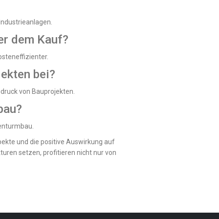
Industrieanlagen.
ber dem Kauf?
steneffizienter.
ekten bei?
bdruck von Bauprojekten.
bau?
penturmbau.
spekte und die positive Auswirkung auf
ren setzen, profitieren nicht nur von