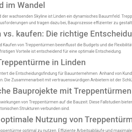
ld im Wandel
d der wachsenden Skyline ist Linden ein dynamisches Bauumfeld. Trepp
ausforderungen und tragen dazu bei, Bauprozesse effizienter zu gestalt
vs. kaufen: Die richtige Entscheidu
Kaufen von Treppentürmen beeinflusst die Budgets und die Flexibilität
istigen Vorteile ist entscheidend für eine optimale Entscheidung.
 Treppentürme in Linden
eichtert die Entscheidungsfindung für Bauunternehmen. Anhand von K
. Die Zusammenarbeit mit vertrauenswürdigen Anbietern ist der Schlü
eiche Bauprojekte mit Treppentürmen
 Auswirkungen von Treppentürmen auf die Bauzeit. Diese Fallstudien biete
ektonischen Strukturen verbunden sind.
e optimale Nutzung von Treppentür
reppentürme optimal zu nutzen. Effiziente Arbeitsabläufe und maximale 