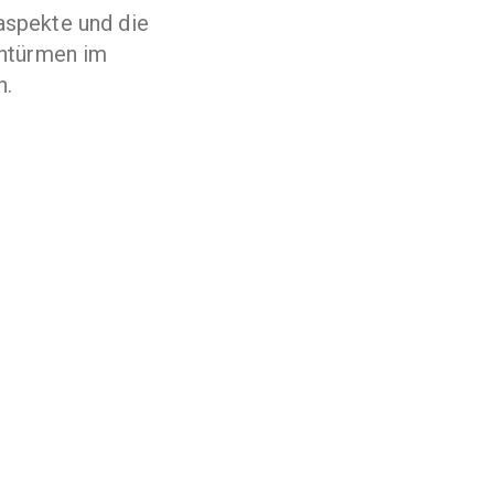
saspekte und die
ntürmen im
n.