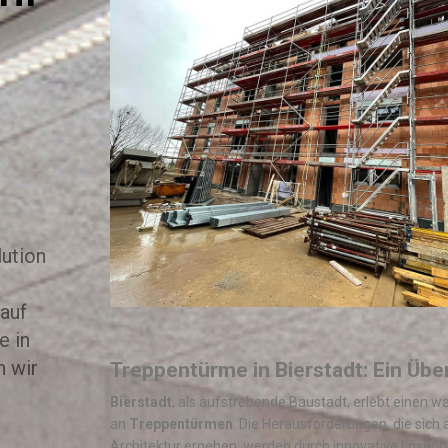
lution
auf
e in
n wir
Treppentürme in Bierstadt: Ein Über
Bierstadt
, als aufstrebende Baustadt, erlebt einen 
an
Treppentürmen
. Die Herausforderungen, die sich 
Architektur ergeben, werden durch innovative Lösunge