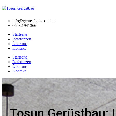
info@geruestbau-tosun.de
06482 941366
Startseite
Referenzen
Über uns
Kontakt
Startseite
Referenzen
Über uns
Kontakt
Tosun Gerüstbau: I