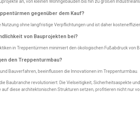
uprojekte an, von kleinen Wohngebäuden bis hin zu großen Industrieanl
Treppentürmen gegenüber dem Kauf?
Nutzung ohne langfristige Verpflichtungen und ist daher kosteneffizien
dlichkeit von Bauprojekten bei?
raktiken in Treppentürmen minimiert den ökologischen Fußabdruck von B
ägen den Treppenturmbau?
n und Bauverfahren, beeinflussen die Innovationen im Treppenturmbau.
die Baubranche revolutioniert. Die Vielseitigkeit, Sicherheitsaspekte u
f diese architektonischen Strukturen setzen, profitieren nicht nur v