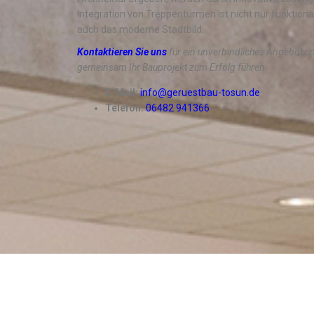
Integration von Treppentürmen ist nicht nur funktiona
auch das moderne Stadtbild.
Kontaktieren Sie uns
für ein unverbindliches Angebot u
gemeinsam Ihr Bauprojekt zum Erfolg führen.
E-Mail:
info@geruestbau-tosun.de
Telefon:
06482 941366