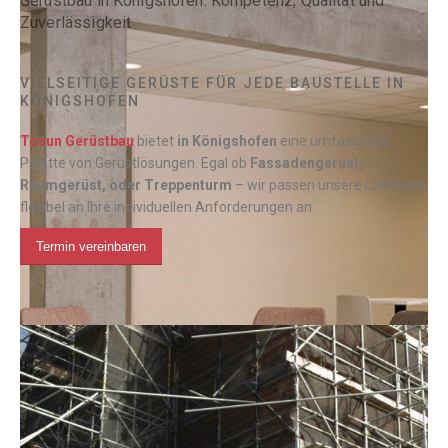
Gerüstbau in Königshofen: Kompetenz, Qualität und
Zuverlässigkeit
VIELSEITIGE GERÜSTE FÜR JEDE BAUSTELLE IN
KÖNIGSHOFEN
Tosun Gerüstbau
bietet
in
Königshofen
eine umfassende
Palette von Gerüstlösungen. Egal ob
Fassadengerüst,
Raumgerüst, oder Treppenturm
– wir passen unsere Lösungen
flexibel an Ihre individuellen Anforderungen an.
Termin vereinbaren