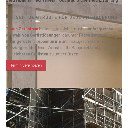
Gerüstbau in Hechtsheim: Qualität, Sicherheit, Erfahrung
VIELSEITIGE GERÜSTE FÜR JEDE ANFORDERUNG
Tosun Gerüstbau
bietet in Hechtsheim eine
umfangreiche
Auswahl von Gerüstlösungen
, darunter
Fassadengerüste,
Raumgerüste, Treppentürme
und maßgeschneiderte
Spezialgerüste
. Unser Ziel ist es, Ihr Bauprojekt mit präzisen
und
sicheren Gerüsten
zu unterstützen.
Termin vereinbaren