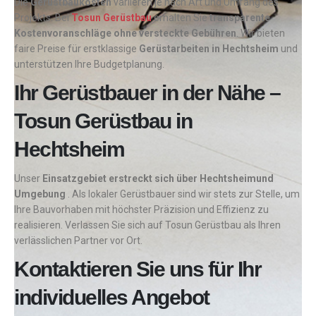
Die
Gerüstbaukosten
variieren je nach Art und Umfang des
Projekts. Bei
Tosun Gerüstbau
erhalten Sie
transparente
Kostenvoranschläge ohne versteckte Gebühren
. Wir bieten
faire Preise für erstklassige
Gerüstarbeiten in
Hechtsheim
und
unterstützen Ihre Budgetplanung.
Ihr Gerüstbauer in der Nähe –
Tosun Gerüstbau in
Hechtsheim
Unser
Einsatzgebiet erstreckt sich über Hechtsheimund
Umgebung
. Als lokaler Gerüstbauer sind wir stets zur Stelle, um
Ihre Bauvorhaben mit höchster Präzision und Effizienz zu
realisieren. Verlassen Sie sich auf Tosun Gerüstbau als Ihren
verlässlichen Partner vor Ort.
Kontaktieren Sie uns für Ihr
individuelles Angebot