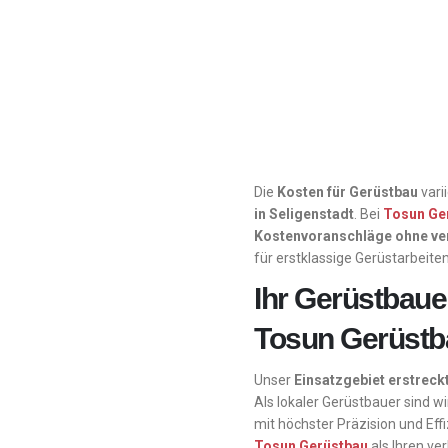
Die
Kosten für Gerüstbau
vari
in
Seligenstadt
. Bei
Tosun Ge
Kostenvoranschläge ohne ve
für erstklassige Gerüstarbeite
Ihr Gerüstbaue
Tosun Gerüstba
Unser
Einsatzgebiet erstreck
Als lokaler Gerüstbauer sind wi
mit höchster Präzision und Effi
Tosun Gerüstbau
als Ihren ver