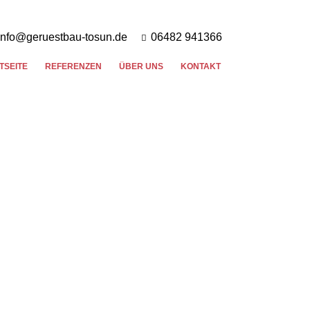
info@geruestbau-tosun.de
06482 941366
TSEITE
REFERENZEN
ÜBER UNS
KONTAKT