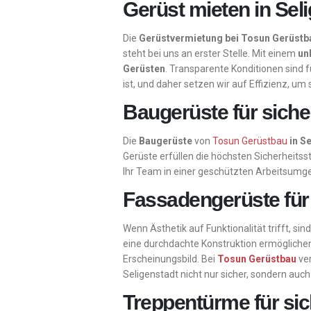
Gerüst mieten in Seli
Die
Gerüstvermietung bei Tosun Gerüstba
steht bei uns an erster Stelle. Mit einem
un
Gerüsten
. Transparente Konditionen sind f
ist, und daher setzen wir auf Effizienz, um
Baugerüste für sicher
Die
Baugerüste
von
Tosun Gerüstbau
in S
Gerüste erfüllen die höchsten Sicherheits
Ihr Team in einer geschützten Arbeitsumg
Fassadengerüste für
Wenn Ästhetik auf Funktionalität trifft, sin
eine durchdachte Konstruktion ermöglichen 
Erscheinungsbild. Bei
Tosun Gerüstbau
ver
Seligenstadt nicht nur sicher, sondern auch
Treppentürme für sic