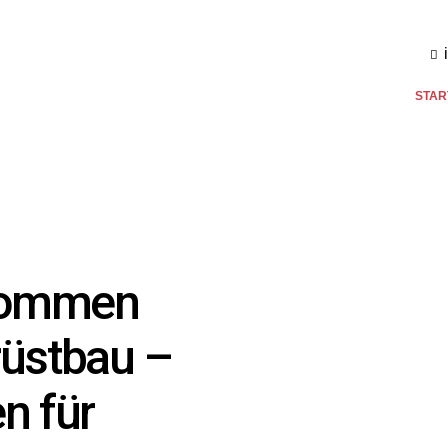
STAR
lkommen
rüstbau –
n für