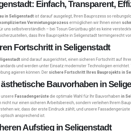
genstadt: Einfach, Transparent, Effi
u in Seligenstadt
ist darauf ausgelegt, Ihren Bauprozess so reibungsl
komplizierten Vermietungsprozess
ermöglichen wir Ihnen einen
schn
ür uns selbstverständlich – bei Tosun Gerüstbau gibt es keine versteckt
 sicherzustellen, dass Ihre Bauprojekte in Seligenstadt termingerecht vo
en Fortschritt in Seligenstadt
eligenstadt
sind darauf ausgerichtet, einen sicheren Fortschritt auf Ihr
standards und werden unter Einsatz modernster Technologien errichtet. 
ebung agieren können. Der
sichere Fortschritt Ihres Bauprojekts in S
 ästhetische Bauvorhaben in Selig
d unsere
Fassadengerüste
die optimale Wahl für Ihr Bauvorhaben
in Se
nicht nur einen sicheren Arbeitsbereich, sondern verleihen Ihrem Baup
stehen wir, dass der erste Eindruck zählt, und unsere Fassadengerüste 
 optisch ansprechend ist.
heren Aufstieg in Seligenstadt