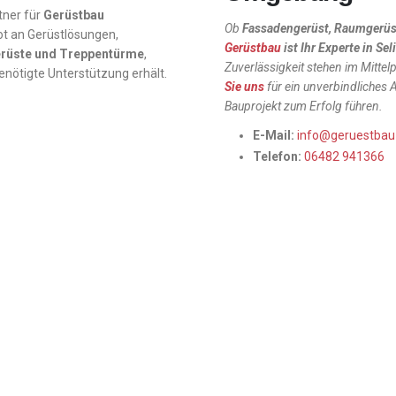
rtner für
Gerüstbau
Ob
Fassadengerüst, Raumgerüs
ot an Gerüstlösungen,
Gerüstbau
ist Ihr Experte in
Sel
rüste und Treppentürme
,
Zuverlässigkeit stehen im Mittel
 benötigte Unterstützung erhält.
Sie uns
für ein unverbindliches
Bauprojekt zum Erfolg führen.
E-Mail:
info@geruestbau
Telefon:
06482 941366