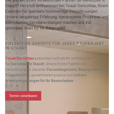
Sie suchen einen verlässlichen Partner für Gerüstbau in
Staudt? Herzlich willkommen bei Tosun Gerüstbau, Ihrem
Experten für qualitativ hochwertige Gerüstlösungen.
Unsere langjährige Erfahrung, transparente Prozesse und
individuellen Serviceleistungen machen uns zur
optimalen Wahl für Ihr Bauprojekt.
VIELSEITIGE GERÜSTE FÜR JEDES BAUPROJEKT
IN STAUDT
Tosun Gerüstbau
präsentiert sich als Ihr umfassender Partner
für
Gerüstbau in
Staudt
. Unsere breite Palette von
Gerüstlösungen, darunter
Fassadengerüste, Raumgerüste und
Treppentürme
, gewährleistet präzise und
sichere
Arbeitsumgebungen für Ihr Bauvorhaben
.
Termin vereinbaren