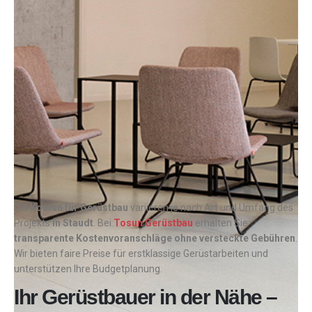
Die
Kosten für Gerüstbau
variieren je nach Art und Umfang des
Projekts
in Staudt
. Bei
Tosun Gerüstbau
erhalten Sie
transparente Kostenvoranschläge ohne versteckte Gebühren
.
Wir bieten faire Preise für erstklassige Gerüstarbeiten und
unterstützen Ihre Budgetplanung.
Ihr Gerüstbauer in der Nähe –