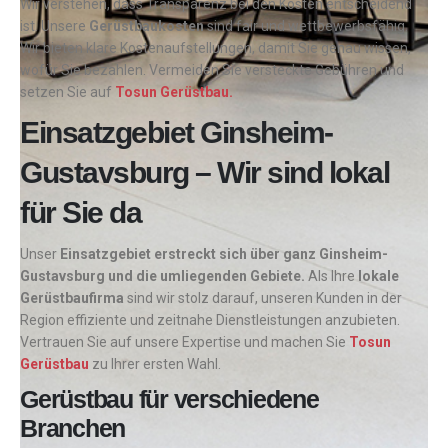
Wir verstehen, dass Transparenz bei den Kosten entscheidend
ist. Unsere
Gerüstbaukosten
sind fair und wettbewerbsfähig.
Wir bieten klare Kostenaufstellungen, damit Sie genau wissen,
wofür Sie bezahlen. Vermeiden Sie versteckte Gebühren und
setzen Sie auf
Tosun Gerüstbau.
Einsatzgebiet Ginsheim-
Gustavsburg – Wir sind lokal
für Sie da
Unser
Einsatzgebiet erstreckt sich über ganz Ginsheim-
Gustavsburg und die umliegenden Gebiete.
Als Ihre
lokale
Gerüstbaufirma
sind wir stolz darauf, unseren Kunden in der
Region effiziente und zeitnahe Dienstleistungen anzubieten.
Vertrauen Sie auf unsere Expertise und machen Sie
Tosun
Gerüstbau
zu Ihrer ersten Wahl.
Gerüstbau für verschiedene
Branchen