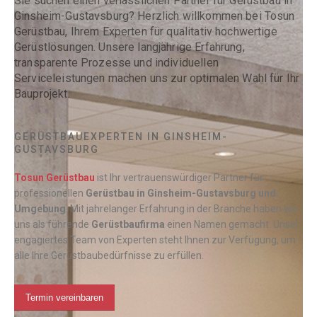
Sie suchen einen verlässlichen Partner für Gerüstbau in
Ginsheim-Gustavsburg? Herzlich willkommen bei Tosun
Gerüstbau, Ihrem Experten für qualitativ hochwertige
Gerüstlösungen. Unsere langjährige Erfahrung,
transparente Prozesse und individuellen
Serviceleistungen machen uns zur optimalen Wahl für Ihr
Bauprojekt.
GERÜSTBAUEXPERTEN IN GINSHEIM-
GUSTAVSBURG
Tosun Gerüstbau
ist Ihr vertrauenswürdiger Partner für
professionellen
Gerüstbau
in Ginsheim-Gustavsburg und
Umgebung
. Mit jahrelanger Erfahrung in der Branche haben wir
uns als führende
Gerüstbaufirma
einen Namen gemacht. Unser
engagiertes Team von Experten steht Ihnen zur Verfügung, um
alle Ihre Gerüstbaubedürfnisse zu erfüllen.
Termin vereinbaren