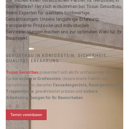
Sie suchen einen verlässlichen Partner für Gerüstbau in
Greifenstein? Herzlich willkommen bei Tosun Gerüstbau,
Ihrem Experten für qualitativ hochwertige
Gerüstlösungen. Unsere langjährige Erfahrung,
transparente Prozesse und individuellen
Serviceleistungen machen uns zur optimalen Wahl für Ihr
Bauprojekt.
GERÜSTBAU IN KÖNIGSSTEIN: SICHERHEIT,
QUALITÄT, ERFAHRUNG
Tosun Gerüstbau
präsentiert sich als Ihr umfassender Partner
für
Gerüstbau in
Greifenstein
. Unsere breite Palette von
Gerüstlösungen, darunter
Fassadengerüste, Raumgerüste und
Treppentürme
, gewährleistet präzise und
sichere
Arbeitsumgebungen für Ihr Bauvorhaben
.
Termin vereinbaren