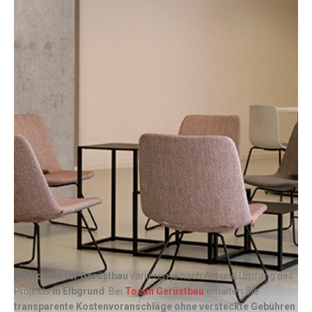
Die
Kosten für Gerüstbau
variieren je nach Art und Umfang des
Projekts
in Elbgrund
. Bei
Tosun Gerüstbau
erhalten Sie
transparente Kostenvoranschläge ohne versteckte Gebühren
.