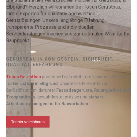
Sie suchen einen verlässlichen Partner für Gerüstbau in
Elbgrund? Herzlich willkommen bei Tosun Gerüstbau,
Ihrem Experten für qualitativ hochwertige
Gerüstlösungen. Unsere langjährige Erfahrung,
transparente Prozesse und individuellen
Serviceleistungen machen uns zur optimalen Wahl für Ihr
Bauprojekt.
GERÜSTBAU IN KÖNIGSSTEIN: SICHERHEIT,
QUALITÄT, ERFAHRUNG
Tosun Gerüstbau
präsentiert sich als Ihr umfassender Partner
für
Gerüstbau in
Elbgrund
. Unsere breite Palette von
Gerüstlösungen, darunter
Fassadengerüste, Raumgerüste und
Treppentürme
, gewährleistet präzise und
sichere
Arbeitsumgebungen für Ihr Bauvorhaben
.
Termin vereinbaren