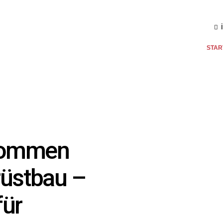
STAR
lkommen
rüstbau –
für