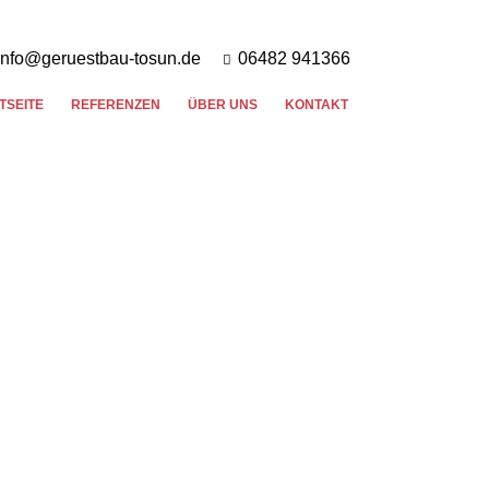
info@geruestbau-tosun.de
06482 941366
TSEITE
REFERENZEN
ÜBER UNS
KONTAKT