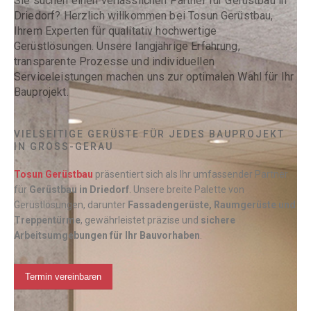
Sie suchen einen verlässlichen Partner für Gerüstbau in
Driedorf? Herzlich willkommen bei Tosun Gerüstbau,
Ihrem Experten für qualitativ hochwertige
Gerüstlösungen. Unsere langjährige Erfahrung,
transparente Prozesse und individuellen
Serviceleistungen machen uns zur optimalen Wahl für Ihr
Bauprojekt.
VIELSEITIGE GERÜSTE FÜR JEDES BAUPROJEKT
IN GROSS-GERAU
Tosun Gerüstbau
präsentiert sich als Ihr umfassender Partner
für
Gerüstbau in
Driedorf
. Unsere breite Palette von
Gerüstlösungen, darunter
Fassadengerüste, Raumgerüste und
Treppentürme
, gewährleistet präzise und
sichere
Arbeitsumgebungen für Ihr Bauvorhaben
.
Termin vereinbaren