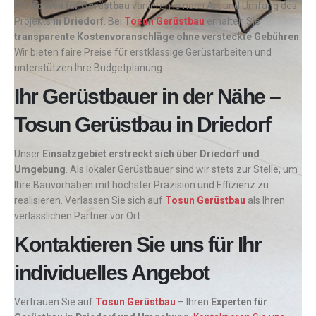
Die
Kosten für Gerüstbau
variieren je nach Art und Umfang des
Projekts
in Driedorf
. Bei
Tosun Gerüstbau
erhalten Sie
transparente Kostenvoranschläge ohne versteckte Gebühren
.
Wir bieten faire Preise für erstklassige Gerüstarbeiten und
unterstützen Ihre Budgetplanung.
Ihr Gerüstbauer in der Nähe –
Tosun Gerüstbau in Driedorf
Unser
Einsatzgebiet erstreckt sich über Driedorf und
Umgebung
. Als lokaler Gerüstbauer sind wir stets zur Stelle, um
Ihre Bauvorhaben mit höchster Präzision und Effizienz zu
realisieren. Verlassen Sie sich auf
Tosun Gerüstbau
als Ihren
verlässlichen Partner vor Ort.
Kontaktieren Sie uns für Ihr
individuelles Angebot
Vertrauen Sie auf
Tosun Gerüstbau
– Ihren
Experten für