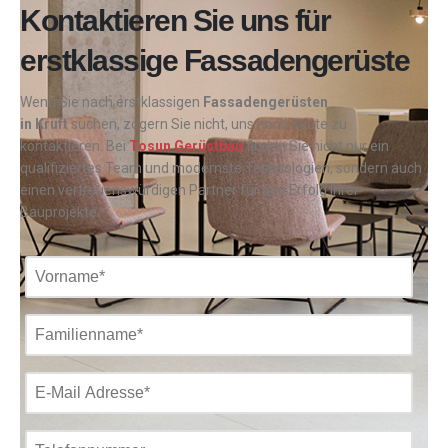
Kontaktieren Sie uns für
erstklassige Fassadengerüste
Wenn Sie nach erstklassigen
Fassadengerüsten
in
Kruft
suchen, zögern Sie nicht, uns noch heute zu
kontaktieren. Bei
Tosun Gerüstbau
finden Sie nicht nur ein
qualifiziertes Team und modernste Technologien, sondern auch
einen vertrauenswürdigen Partner für den Erfolg Ihrer
Bauprojekte.