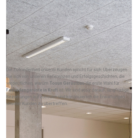
Die Zufriedenheit unserer Kunden spricht für sich. Überzeugen
Sie sich von unseren Referenzen und Erfolgsgeschichten, die
verdeutlichen, warum
Tosun Gerüstbau
die erste Wahl für
Fassadengerüste in
Kruft
ist. Wir sind stolz darauf, langfristige
Beziehungen aufzubauen und kontinuierlich die Erwartungen
unserer Kunden zu übertreffen.