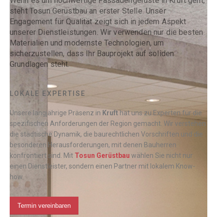
Wenn es um hochwertige Fassadengerüste in Kruft geht,
steht Tosun Gerüstbau an erster Stelle. Unser
Engagement für Qualität zeigt sich in jedem Aspekt
unserer Dienstleistungen. Wir verwenden nur die besten
Materialien und modernste Technologien, um
sicherzustellen, dass Ihr Bauprojekt auf soliden
Grundlagen steht.
LOKALE EXPERTISE
Unsere langjährige Präsenz in
Kruft
hat uns zu Experten für die
spezifischen Anforderungen der Region gemacht. Wir verstehen
die städtische Dynamik, die baurechtlichen Vorschriften und die
besonderen Herausforderungen, mit denen Bauherren
konfrontiert sind. Mit
Tosun Gerüstbau
wählen Sie nicht nur
einen Dienstleister, sondern einen Partner mit lokalem Know-
how.
Termin vereinbaren