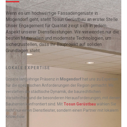
Wenn es um hochwertige Fassadengerüste in
Mogendorf geht, steht Tosun Gerüstbau an erster Stelle.
Unser Engagement für Qualität zeigt sich in jedem
Aspekt unserer Dienstleistungen. Wir verwenden nur die
besten Materialien und modernste Technologien, um
sicherzustellen, dass Ihr Bauprojekt auf soliden
Grundlagen steht.
LOKALE EXPERTISE
Unsere langjährige Präsenz in
Mogendorf
hat uns zu Experten
für die spezifischen Anforderungen der Region gemacht. Wir
verstehen die städtische Dynamik, die baurechtlichen
Vorschriften und die besonderen Herausforderungen, mit denen
Bauherren konfrontiert sind. Mit
Tosun Gerüstbau
wählen Sie
nicht nur einen Dienstleister, sondern einen Partner mit lokalem
Know-how.