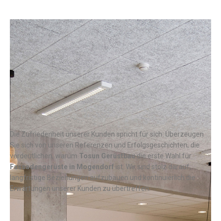
Die Zufriedenheit unserer Kunden spricht für sich. Überzeugen
Sie sich von unseren Referenzen und Erfolgsgeschichten, die
verdeutlichen, warum
Tosun Gerüstbau
die erste Wahl für
Fassadengerüste in
Mogendorf
ist. Wir sind stolz darauf,
langfristige Beziehungen aufzubauen und kontinuierlich die
Erwartungen unserer Kunden zu übertreffen.