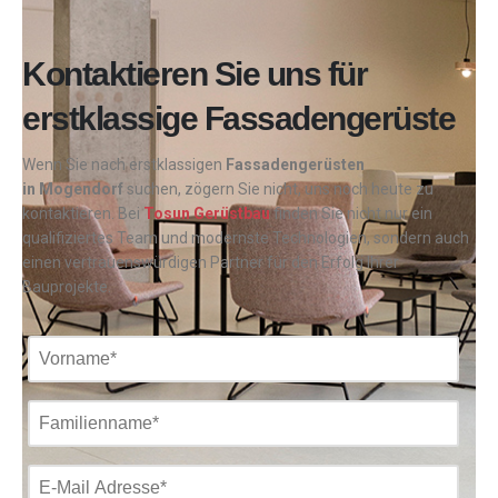
Kontaktieren Sie uns für
erstklassige Fassadengerüste
Wenn Sie nach erstklassigen
Fassadengerüsten
in
Mogendorf
suchen, zögern Sie nicht, uns noch heute zu
kontaktieren. Bei
Tosun Gerüstbau
finden Sie nicht nur ein
qualifiziertes Team und modernste Technologien, sondern auch
einen vertrauenswürdigen Partner für den Erfolg Ihrer
Bauprojekte.