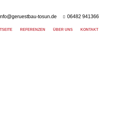
info@geruestbau-tosun.de
06482 941366
TSEITE
REFERENZEN
ÜBER UNS
KONTAKT