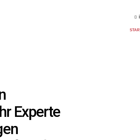
STAR
n
hr Experte
igen