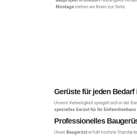
Bauprojekt in
Roßdorf
reibungslos verläu
Montage
stehen wir Ihnen zur Seite.
Gerüste für jeden Bedarf
Unsere Vielseitigkeit spiegelt sich in der B
spezielles Gerüst für Ihr Einfamilienhaus
Professionelles Baugerüs
Unser
Baugerüst
erfüllt höchste Standards