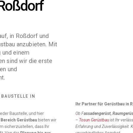
 Roßdorf
auf, in Roßdorf und
tbau anzubieten. Mit
g und einem
n sind wir die erste
gen und
t.
 BAUSTELLE IN
Ihr Partner für Gerüstbau i
eder Baustelle, und hier
Ob F
assadengerüst, Raumgerüs
m Bereich Gerüstbau
bieten wir
–
Tosun Gerüstbau
ist Ihr verläs
m sicherzustellen, dass Ihr
Erfahrung und Zuverlässigkeit. K