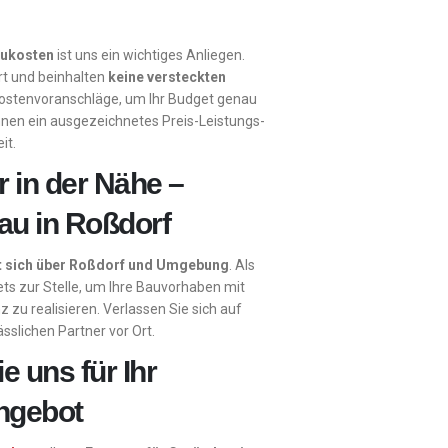
aukosten
ist uns ein wichtiges Anliegen.
ert und beinhalten
keine versteckten
Kostenvoranschläge, um Ihr Budget genau
hnen ein ausgezeichnetes Preis-Leistungs-
it.
r in der Nähe –
au in Roßdorf
kt sich über Roßdorf und Umgebung
. Als
tets zur Stelle, um Ihre Bauvorhaben mit
z zu realisieren. Verlassen Sie sich auf
sslichen Partner vor Ort.
e uns für Ihr
Angebot