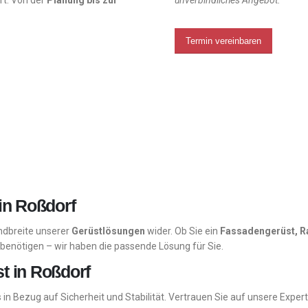
ft. Von der
Planung bis zur
unverbindliches Angebot.
Termin vereinbaren
 in Roßdorf
andbreite unserer
Gerüstlösungen
wider. Ob Sie ein
Fassadengerüst, R
benötigen – wir haben die passende Lösung für Sie.
t in Roßdorf
 in Bezug auf Sicherheit und Stabilität. Vertrauen Sie auf unsere Expert