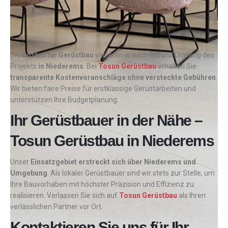
Die
Kosten für Gerüstbau
variieren je nach Art und Umfang des
Projekts
in Niederems
. Bei
Tosun Gerüstbau
erhalten Sie
transparente Kostenvoranschläge ohne versteckte Gebühren
.
Wir bieten faire Preise für erstklassige Gerüstarbeiten und
unterstützen Ihre Budgetplanung.
Ihr Gerüstbauer in der Nähe –
Tosun Gerüstbau in Niederems
Unser
Einsatzgebiet erstreckt sich über Niederems und
Umgebung
. Als lokaler Gerüstbauer sind wir stets zur Stelle, um
Ihre Bauvorhaben mit höchster Präzision und Effizienz zu
realisieren. Verlassen Sie sich auf
Tosun Gerüstbau
als Ihren
verlässlichen Partner vor Ort.
Kontaktieren Sie uns für Ihr