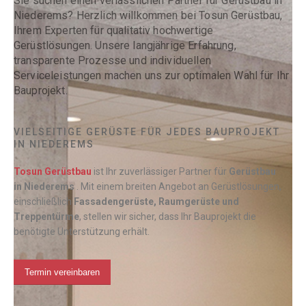
Sie suchen einen verlässlichen Partner für Gerüstbau in
Niederems? Herzlich willkommen bei Tosun Gerüstbau,
Ihrem Experten für qualitativ hochwertige
Gerüstlösungen. Unsere langjährige Erfahrung,
transparente Prozesse und individuellen
Serviceleistungen machen uns zur optimalen Wahl für Ihr
Bauprojekt.
VIELSEITIGE GERÜSTE FÜR JEDES BAUPROJEKT
IN NIEDEREMS
Tosun Gerüstbau
ist Ihr zuverlässiger Partner für
Gerüstbau
in
Niederems
. Mit einem breiten Angebot an Gerüstlösungen,
einschließlich
Fassadengerüste, Raumgerüste und
Treppentürme
, stellen wir sicher, dass Ihr Bauprojekt die
benötigte Unterstützung erhält.
Termin vereinbaren