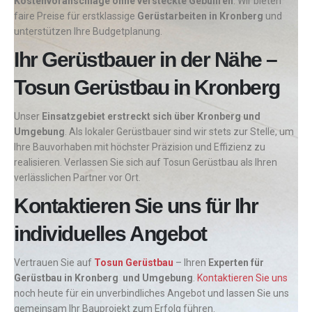
Kostenvoranschläge ohne versteckte Gebühren
. Wir bieten
faire Preise für erstklassige
Gerüstarbeiten in Kronberg
und
unterstützen Ihre Budgetplanung.
Ihr Gerüstbauer in der Nähe –
Tosun Gerüstbau in Kronberg
Unser
Einsatzgebiet erstreckt sich über Kronberg und
Umgebung
. Als lokaler Gerüstbauer sind wir stets zur Stelle, um
Ihre Bauvorhaben mit höchster Präzision und Effizienz zu
realisieren. Verlassen Sie sich auf Tosun Gerüstbau als Ihren
verlässlichen Partner vor Ort.
Kontaktieren Sie uns für Ihr
individuelles Angebot
Vertrauen Sie auf
Tosun Gerüstbau
– Ihren
Experten für
Gerüstbau in Kronberg und Umgebung
.
Kontaktieren Sie uns
noch heute für ein unverbindliches Angebot und lassen Sie uns
gemeinsam Ihr Bauprojekt zum Erfolg führen.