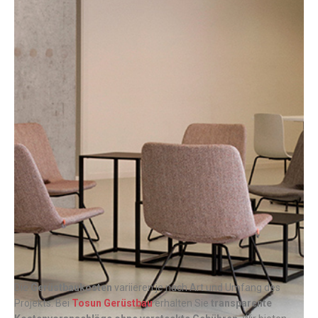
Die
Gerüstbaukosten
variieren je nach Art und Umfang des
Projekts. Bei
Tosun Gerüstbau
erhalten Sie
transparente