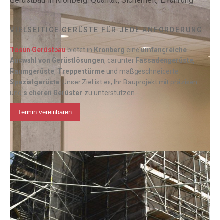
Gerüstbau in Kronberg: Qualität, Sicherheit, Erfahrung
VIELSEITIGE GERÜSTE FÜR JEDE ANFORDERUNG
Tosun Gerüstbau
bietet in
Kronberg
eine
umfangreiche
Auswahl von Gerüstlösungen
, darunter
Fassadengerüste,
Raumgerüste, Treppentürme
und maßgeschneiderte
Spezialgerüste
. Unser Ziel ist es, Ihr Bauprojekt mit präzisen
und
sicheren Gerüsten
zu unterstützen.
Termin vereinbaren