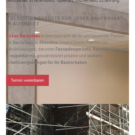
Gerüstbau in Altendiez: Qualität, Sicherheit, Erfahrung
VIELSEITIGE GERÜSTE FÜR JEDES BAUPROJEKT
IN ALTENDIEZ
Tosun Gerüstbau
präsentiert sich als Ihr umfassender Partner
für
Gerüstbau in Altendiez
. Unsere breite Palette von
Gerüstlösungen, darunter
Fassadengerüste, Raumgerüste und
Treppentürme
, gewährleistet präzise und
sichere
Arbeitsumgebungen für Ihr Bauvorhaben
.
Termin vereinbaren