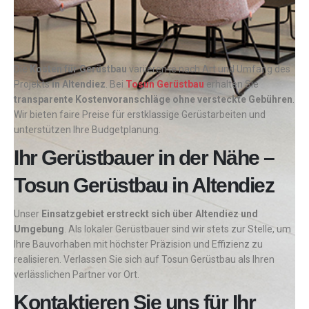
Die
Kosten für Gerüstbau
variieren je nach Art und Umfang des
Projekts
in Altendiez
. Bei
Tosun Gerüstbau
erhalten Sie
transparente Kostenvoranschläge ohne versteckte Gebühren
.
Wir bieten faire Preise für erstklassige Gerüstarbeiten und
unterstützen Ihre Budgetplanung.
Ihr Gerüstbauer in der Nähe –
Tosun Gerüstbau in Altendiez
Unser
Einsatzgebiet erstreckt sich über Altendiez und
Umgebung
. Als lokaler Gerüstbauer sind wir stets zur Stelle, um
Ihre Bauvorhaben mit höchster Präzision und Effizienz zu
realisieren. Verlassen Sie sich auf Tosun Gerüstbau als Ihren
verlässlichen Partner vor Ort.
Kontaktieren Sie uns für Ihr