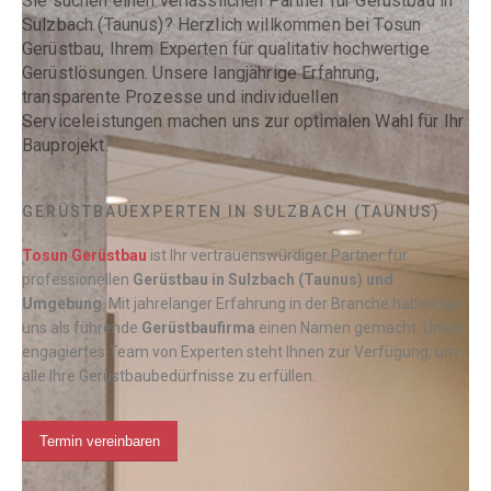
Sie suchen einen verlässlichen Partner für Gerüstbau in
Sulzbach (Taunus)? Herzlich willkommen bei Tosun
Gerüstbau, Ihrem Experten für qualitativ hochwertige
Gerüstlösungen. Unsere langjährige Erfahrung,
transparente Prozesse und individuellen
Serviceleistungen machen uns zur optimalen Wahl für Ihr
Bauprojekt.
GERÜSTBAUEXPERTEN IN SULZBACH (TAUNUS)
Tosun Gerüstbau
ist Ihr vertrauenswürdiger Partner für
professionellen
Gerüstbau
in Sulzbach (Taunus) und
Umgebung
. Mit jahrelanger Erfahrung in der Branche haben wir
uns als führende
Gerüstbaufirma
einen Namen gemacht. Unser
engagiertes Team von Experten steht Ihnen zur Verfügung, um
alle Ihre Gerüstbaubedürfnisse zu erfüllen.
Termin vereinbaren