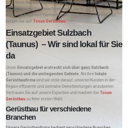
ist. Unsere
Gerüstbaukosten
sind fair und wettbewerbsfähig.
Wir bieten klare Kostenaufstellungen, damit Sie genau wissen,
wofür Sie bezahlen. Vermeiden Sie versteckte Gebühren und
setzen Sie auf
Tosun Gerüstbau.
Einsatzgebiet Sulzbach
(Taunus) – Wir sind lokal für Sie
da
Unser
Einsatzgebiet erstreckt sich über ganz Sulzbach
(Taunus) und die umliegenden Gebiete.
Als Ihre
lokale
Gerüstbaufirma
sind wir stolz darauf, unseren Kunden in der
Region effiziente und zeitnahe Dienstleistungen anzubieten.
Vertrauen Sie auf unsere Expertise und machen Sie
Tosun
Gerüstbau
zu Ihrer ersten Wahl.
Gerüstbau für verschiedene
Branchen
Unsere Gerüstbaufirma bedient verschiedene Branchen,