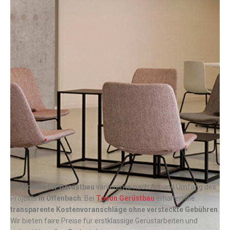
Die
Kosten für Gerüstbau
variieren je nach Art und Umfang des
Projekts
in
Offenbach
. Bei
Tosun Gerüstbau
erhalten Sie
transparente Kostenvoranschläge ohne versteckte Gebühren
.
Wir bieten faire Preise für erstklassige Gerüstarbeiten und