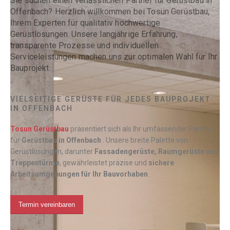
Sie suchen einen verlässlichen Partner für Gerüstbau in
Offenbach? Herzlich willkommen bei Tosun Gerüstbau,
Ihrem Experten für qualitativ hochwertige
Gerüstlösungen. Unsere langjährige Erfahrung,
transparente Prozesse und individuellen
Serviceleistungen machen uns zur optimalen Wahl für Ihr
Bauprojekt.
VIELSEITIGE GERÜSTE FÜR JEDES BAUPROJEKT
IN OFFENBACH
Tosun Gerüstbau
präsentiert sich als Ihr umfassender Partner
für
Gerüstbau in
Offenbach
. Unsere breite Palette von
Gerüstlösungen, darunter
Fassadengerüste, Raumgerüste und
Treppentürme
, gewährleistet präzise und
sichere
Arbeitsumgebungen für Ihr Bauvorhaben
.
Termin vereinbaren