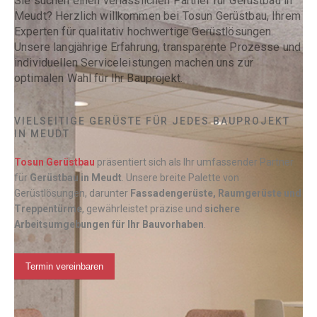
Sie suchen einen verlässlichen Partner für Gerüstbau in
Meudt? Herzlich willkommen bei Tosun Gerüstbau, Ihrem
Experten für qualitativ hochwertige Gerüstlösungen.
Unsere langjährige Erfahrung, transparente Prozesse und
individuellen Serviceleistungen machen uns zur
optimalen Wahl für Ihr Bauprojekt.
VIELSEITIGE GERÜSTE FÜR JEDES BAUPROJEKT
IN MEUDT
Tosun Gerüstbau
präsentiert sich als Ihr umfassender Partner
für
Gerüstbau in
Meudt
. Unsere breite Palette von
Gerüstlösungen, darunter
Fassadengerüste, Raumgerüste und
Treppentürme
, gewährleistet präzise und
sichere
Arbeitsumgebungen für Ihr Bauvorhaben
.
Termin vereinbaren