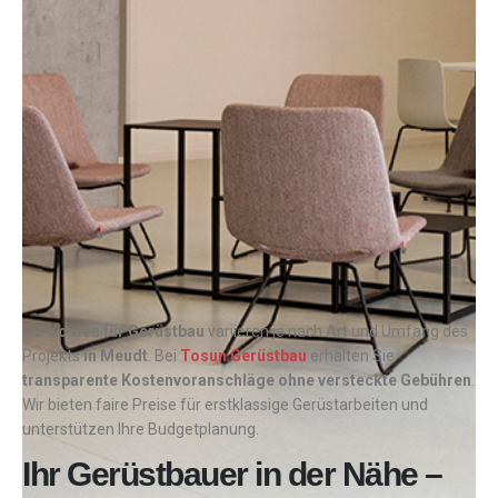
Die
Kosten für Gerüstbau
variieren je nach Art und Umfang des
Projekts
in
Meudt
. Bei
Tosun Gerüstbau
erhalten Sie
transparente Kostenvoranschläge ohne versteckte Gebühren
.
Wir bieten faire Preise für erstklassige Gerüstarbeiten und
unterstützen Ihre Budgetplanung.
Ihr Gerüstbauer in der Nähe –