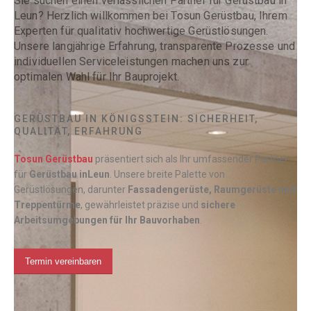
Sie suchen einen verlässlichen Partner für Gerüstbau in
Leun? Herzlich willkommen bei Tosun Gerüstbau, Ihrem
Experten für qualitativ hochwertige Gerüstlösungen.
Unsere langjährige Erfahrung, transparente Prozesse und
individuellen Serviceleistungen machen uns zur
optimalen Wahl für Ihr Bauprojekt.
GERÜSTBAU IN KÖNIGSSTEIN: SICHERHEIT,
QUALITÄT, ERFAHRUNG
Tosun Gerüstbau
präsentiert sich als Ihr umfassender Partner
für
Gerüstbau in
Leun
. Unsere breite Palette von
Gerüstlösungen, darunter
Fassadengerüste, Raumgerüste und
Treppentürme
, gewährleistet präzise und
sichere
Arbeitsumgebungen für Ihr Bauvorhaben
.
Termin vereinbaren