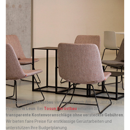
Die
Kosten für Gerüstbau
variieren je nach Art und Umfang des
Projekts
in Leun
. Bei
Tosun Gerüstbau
erhalten Sie
transparente Kostenvoranschläge ohne versteckte Gebühren
.
Wir bieten faire Preise für erstklassige Gerüstarbeiten und
unterstützen Ihre Budgetplanung.