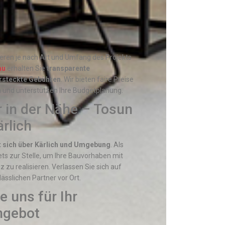
ieren je nach Art und Umfang des Projekts
au
erhalten Sie
transparente
rsteckte Gebühren
. Wir bieten faire Preise
n und unterstützen Ihre Budgetplanung.
r in der Nähe – Tosun
rlich
t sich über Kärlich und Umgebung
. Als
tets zur Stelle, um Ihre Bauvorhaben mit
z zu realisieren. Verlassen Sie sich auf
lässlichen Partner vor Ort.
e uns für Ihr
Angebot