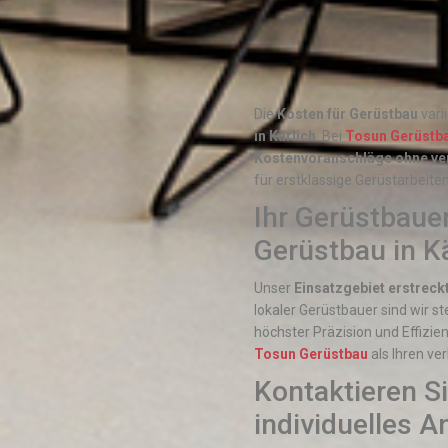
Die
Kosten für Gerüstbau
vari
in Kärlich
. Bei
Tosun Gerüstb
Kostenvoranschläge ohne ve
für erstklassige Gerüstarbeite
Ihr Gerüstbaue
Gerüstbau in Kä
Unser
Einsatzgebiet erstreck
lokaler Gerüstbauer sind wir s
höchster Präzision und Effizien
Tosun Gerüstbau
als Ihren ver
Kontaktieren Si
individuelles 