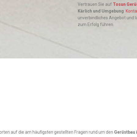
Vertrauen Sie auf
Tosun Gerü
Kärlich und Umgebung
.
Konta
unverbindliches Angebot und l
zum Erfolg führen.
orten auf die am häufigsten gestellten Fragen rund um den
Gerüstbau 