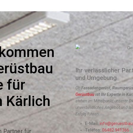
llkommen
erüstbau
Ihr verlässlicher Par
und Umgebung
e für
Ob
Fassadengerüst, Raumgerüs
Gerüstbau
ist Ihr Experte in Kär
 Kärlich
stehen im Mittelpunkt unserer D
unverbindliches Angebot und la
Erfolg führen.
E-Mail:
info@geruestbau
 Partner für
Telefon:
06482 941366