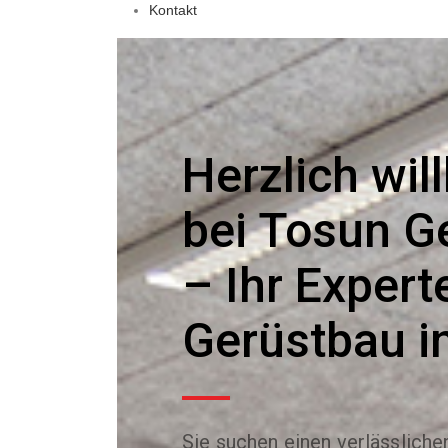
Kontakt
Herzlich wi
bei Tosun G
– Ihr Expert
Gerüstbau in
Sie suchen einen verlässlichen