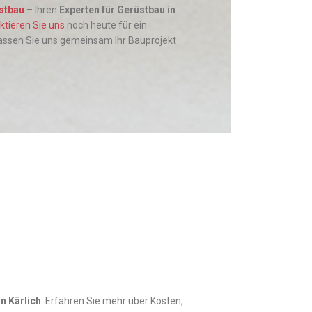
stbau
– Ihren
Experten für Gerüstbau in
ktieren Sie uns
noch heute für ein
assen Sie uns gemeinsam Ihr Bauprojekt
in
Kärlich
. Erfahren Sie mehr über Kosten,