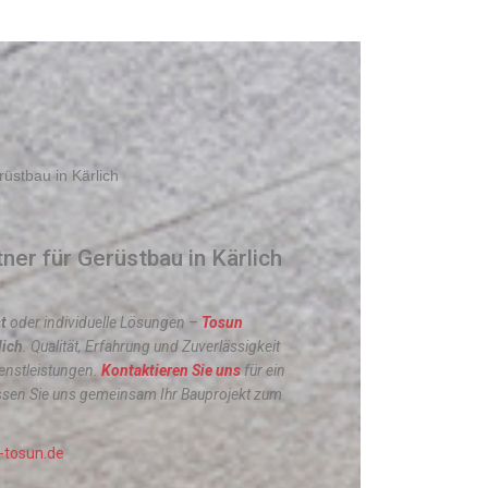
tner für Gerüstbau in Kärlich
t
oder individuelle Lösungen –
Tosun
lich
. Qualität, Erfahrung und Zuverlässigkeit
ienstleistungen.
Kontaktieren Sie uns
für ein
ssen Sie uns gemeinsam Ihr Bauprojekt zum
-tosun.de