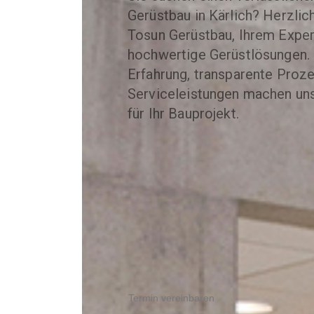
Gerüstbau in Kärlich? Herzli
Tosun Gerüstbau, Ihrem Expert
hochwertige Gerüstlösungen. 
Erfahrung, transparente Proze
Serviceleistungen machen un
für Ihr Bauprojekt.
Termin vereinbaren