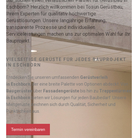
Sie suchen einen verlässlichen Partner für Gerüstbau in
Eschborn? Herzlich willkommen bei Tosun Gerüstbau,
Ihrem Experten für qualitativ hochwertige
Gerüstlösungen. Unsere langjährige Erfahrung,
transparente Prozesse und individuellen
Serviceleistungen machen uns zur optimalen Wahl für Ihr
Bauprojekt.
VIELSEITIGE GERÜSTE FÜR JEDES BAUPROJEKT
IN ESCHBORN
Entdecken Sie unseren umfassenden
Gerüstverleih
in
Eschborn
, der eine breite Palette von Optionen abdeckt. Von
Baugerüsten
über
Fassadengerüste
bis hin zu
Treppentürmen
in
Eschborn
bieten wir Lösungen für jeden Baubedarf. Unsere
Mietgerüste zeichnen sich durch Qualität, Sicherheit und
Pünktlichkeit aus.
Termin vereinbaren