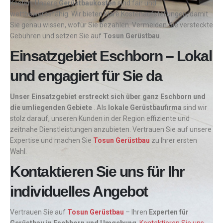
Kosten. Unsere
Gerüstbaukosten
sind fair und
wettbewerbsfähig. Wir bieten klare Kostenaufstellungen, damit
Sie genau wissen, wofür Sie bezahlen. Vermeiden Sie versteckte
Gebühren und setzen Sie auf
Tosun Gerüstbau
.
Einsatzgebiet Eschborn – Lokal
und engagiert für Sie da
Unser Einsatzgebiet erstreckt sich über ganz Eschborn und
die umliegenden Gebiete
. Als
lokale Gerüstbaufirma
sind wir
stolz darauf, unseren Kunden in der Region effiziente und
zeitnahe Dienstleistungen anzubieten. Vertrauen Sie auf unsere
Expertise und machen Sie
Tosun Gerüstbau
zu Ihrer ersten
Wahl.
Kontaktieren Sie uns für Ihr
individuelles Angebot
Vertrauen Sie auf
Tosun Gerüstbau
– Ihren
Experten für