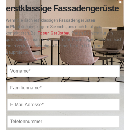
erstklassige Fassadengerüste
Wenn Sie nach erstklassigen
Fassadengerüsten
in
Plaid
suchen, zögern Sie nicht, uns noch heute zu
kontaktieren. Bei
Tosun Gerüstbau
finden Sie nicht nur ein
qualifiziertes Team und modernste Technologien, sondern auch
einen vertrauenswürdigen Partner für den Erfolg Ihrer
Bauprojekte.