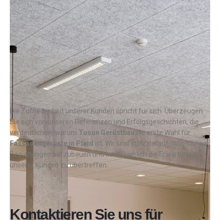
Die Zufriedenheit unserer Kunden spricht für sich. Überzeugen
Sie sich von unseren Referenzen und Erfolgsgeschichten, die
verdeutlichen, warum
Tosun Gerüstbau
die erste Wahl für
Fassadengerüste in
Plaid
ist. Wir sind stolz darauf, langfristige
Beziehungen aufzubauen und kontinuierlich die Erwartungen
unserer Kunden zu übertreffen.
Kontaktieren Sie uns für