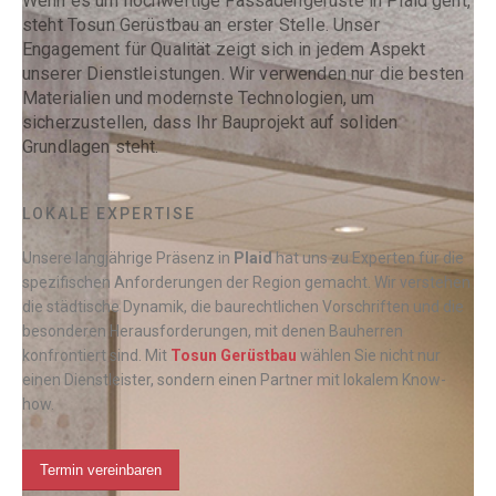
Wenn es um hochwertige Fassadengerüste in Plaid geht,
steht Tosun Gerüstbau an erster Stelle. Unser
Engagement für Qualität zeigt sich in jedem Aspekt
unserer Dienstleistungen. Wir verwenden nur die besten
Materialien und modernste Technologien, um
sicherzustellen, dass Ihr Bauprojekt auf soliden
Grundlagen steht.
LOKALE EXPERTISE
Unsere langjährige Präsenz in
Plaid
hat uns zu Experten für die
spezifischen Anforderungen der Region gemacht. Wir verstehen
die städtische Dynamik, die baurechtlichen Vorschriften und die
besonderen Herausforderungen, mit denen Bauherren
konfrontiert sind. Mit
Tosun Gerüstbau
wählen Sie nicht nur
einen Dienstleister, sondern einen Partner mit lokalem Know-
how.
Termin vereinbaren