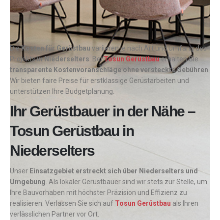
Die
Kosten für Gerüstbau
variieren je nach Art und Umfang des
Projekts
in Niederselters
. Bei
Tosun Gerüstbau
erhalten Sie
transparente Kostenvoranschläge ohne versteckte Gebühren
.
Wir bieten faire Preise für erstklassige Gerüstarbeiten und
unterstützen Ihre Budgetplanung.
Ihr Gerüstbauer in der Nähe –
Tosun Gerüstbau in
Niederselters
Unser
Einsatzgebiet erstreckt sich über Niederselters und
Umgebung
. Als lokaler Gerüstbauer sind wir stets zur Stelle, um
Ihre Bauvorhaben mit höchster Präzision und Effizienz zu
realisieren. Verlassen Sie sich auf
Tosun Gerüstbau
als Ihren
verlässlichen Partner vor Ort.