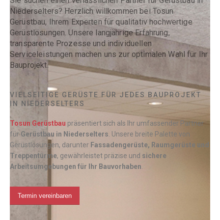
Sie suchen einen verlässlichen Partner für Gerüstbau in
Niederselters? Herzlich willkommen bei Tosun
Gerüstbau, Ihrem Experten für qualitativ hochwertige
Gerüstlösungen. Unsere langjährige Erfahrung,
transparente Prozesse und individuellen
Serviceleistungen machen uns zur optimalen Wahl für Ihr
Bauprojekt.
VIELSEITIGE GERÜSTE FÜR JEDES BAUPROJEKT
IN NIEDERSELTERS
Tosun Gerüstbau
präsentiert sich als Ihr umfassender Partner
für
Gerüstbau in
Niederselters
. Unsere breite Palette von
Gerüstlösungen, darunter
Fassadengerüste, Raumgerüste und
Treppentürme
, gewährleistet präzise und
sichere
Arbeitsumgebungen für Ihr Bauvorhaben
.
Termin vereinbaren