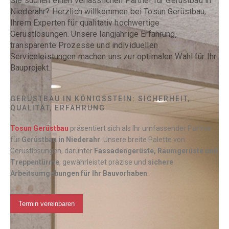
Sie suchen einen verlässlichen Partner für Gerüstbau in
Niederahr? Herzlich willkommen bei Tosun Gerüstbau,
Ihrem Experten für qualitativ hochwertige
Gerüstlösungen. Unsere langjährige Erfahrung,
transparente Prozesse und individuellen
Serviceleistungen machen uns zur optimalen Wahl für Ihr
Bauprojekt.
GERÜSTBAU IN KÖNIGSSTEIN: SICHERHEIT,
QUALITÄT, ERFAHRUNG
Tosun Gerüstbau
präsentiert sich als Ihr umfassender Partner
für
Gerüstbau in
Niederahr
. Unsere breite Palette von
Gerüstlösungen, darunter
Fassadengerüste, Raumgerüste und
Treppentürme
, gewährleistet präzise und
sichere
Arbeitsumgebungen für Ihr Bauvorhaben
.
Termin vereinbaren