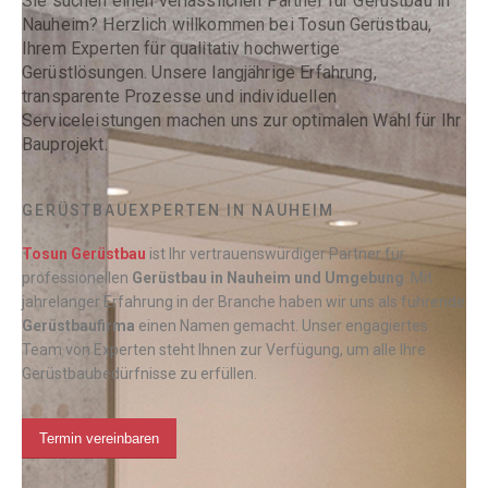
Sie suchen einen verlässlichen Partner für Gerüstbau in
Nauheim? Herzlich willkommen bei Tosun Gerüstbau,
Ihrem Experten für qualitativ hochwertige
Gerüstlösungen. Unsere langjährige Erfahrung,
transparente Prozesse und individuellen
Serviceleistungen machen uns zur optimalen Wahl für Ihr
Bauprojekt.
GERÜSTBAUEXPERTEN IN NAUHEIM
Tosun Gerüstbau
ist Ihr vertrauenswürdiger Partner für
professionellen
Gerüstbau
in Nauheim und Umgebung
. Mit
jahrelanger Erfahrung in der Branche haben wir uns als führende
Gerüstbaufirma
einen Namen gemacht. Unser engagiertes
Team von Experten steht Ihnen zur Verfügung, um alle Ihre
Gerüstbaubedürfnisse zu erfüllen.
Termin vereinbaren