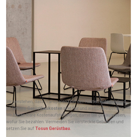
Wir verstehen, dass Transparenz bei den Kosten entscheidend
ist. Unsere
Gerüstbaukosten
sind fair und wettbewerbsfähig.
Wir bieten klare Kostenaufstellungen, damit Sie genau wissen,
wofür Sie bezahlen. Vermeiden Sie versteckte Gebühren und
setzen Sie auf
Tosun Gerüstbau.