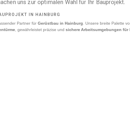
machen uns zur optimalen Wahl für Ihr Bauprojekt.
BAUPROJEKT IN HAINBURG
fassender Partner für
Gerüstbau in
Hainburg
. Unsere breite Palette v
entürme
, gewährleistet präzise und
sichere Arbeitsumgebungen für