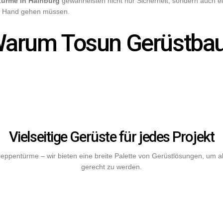
türme in Hainburg
gewährleisten nicht nur Sicherheit, sondern auc
 in Hand gehen müssen.
arum Tosun Gerüstba
Vielseitige Gerüste für jedes Projekt
ppentürme – wir bieten eine breite Palette von Gerüstlösungen, um al
gerecht zu werden.