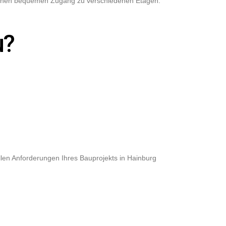
h einen bequemen Zugang zu verschiedenen Etagen.
u?
len Anforderungen Ihres Bauprojekts in Hainburg