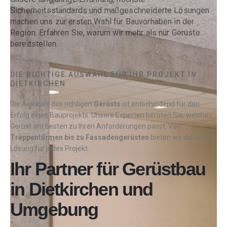
Sicherheitsstandards und maßgeschneiderte Lösungen
machen uns zur ersten Wahl für Bauvorhaben in der
Region. Erfahren Sie, warum wir mehr als nur Gerüste
bereitstellen.
DIE RICHTIGE AUSWAHL FÜR IHR PROJEKT IN
DIETKIRCHEN
Die Auswahl des richtigen
Gerüsts
ist entscheidend für den
Erfolg eines Bauprojekts. Unsere Experten beraten Sie, welches
Gerüst am besten zu Ihren Anforderungen passt. Von
Treppentürmen bis zu Fassadengerüsten
bieten wir die ideale
Lösung für jedes Projekt.
Ihr Partner für Gerüstbau
in Dietkirchen und
Umgebung