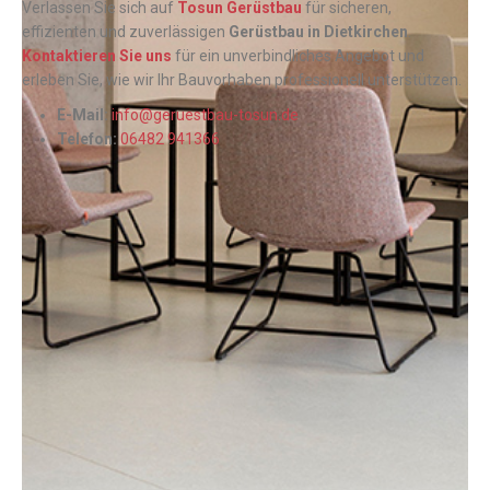
Verlassen Sie sich auf
Tosun Gerüstbau
für sicheren,
effizienten und zuverlässigen
Gerüstbau in Dietkirchen
.
Kontaktieren Sie uns
für ein unverbindliches Angebot und
erleben Sie, wie wir Ihr Bauvorhaben professionell unterstützen.
E-Mail:
info@geruestbau-tosun.de
Telefon:
06482 941366