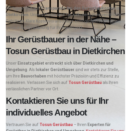
Wir legen Wert auf
Transparenz bei den Gerüstbaukosten
in
Dietkirchen.
Unsere Preise sind fair kalkuliert, ohne versteckte
Gebühren. Klare Kostenvoranschläge ermöglichen Ihnen eine
genaue Budgetplanung für Ihr Bauprojekt.
Ihr Gerüstbauer in der Nähe –
Tosun Gerüstbau in Dietkirchen
Unser
Einsatzgebiet erstreckt sich über Dietkirchen und
Umgebung
. Als
lokaler Gerüstbauer
sind wir stets zur Stelle,
um Ihre
Bauvorhaben
mit höchster Präzision und Effizienz zu
realisieren. Verlassen Sie sich auf
Tosun Gerüstbau
als Ihren
verlässlichen Partner vor Ort.
Kontaktieren Sie uns für Ihr
individuelles Angebot
Vertrauen Sie auf
Tosun Gerüstbau
– Ihren
Experten für
Gerüstbau in Dietkirchen und Umgebung
.
Kontaktieren Sie uns