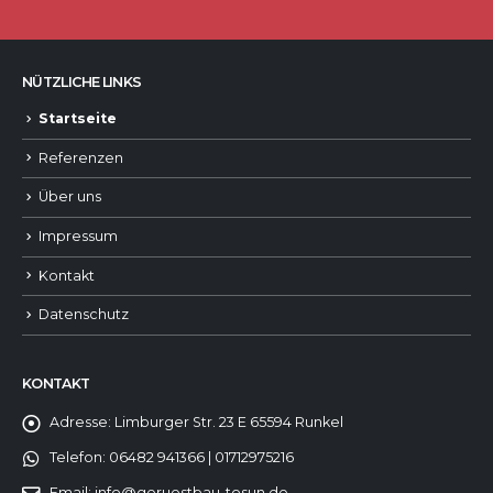
NÜTZLICHE LINKS
Startseite
Referenzen
Über uns
Impressum
Kontakt
Datenschutz
KONTAKT
Adresse:
Limburger Str. 23 E 65594 Runkel
Telefon:
06482 941366 | 01712975216
Email:
info@geruestbau-tosun.de